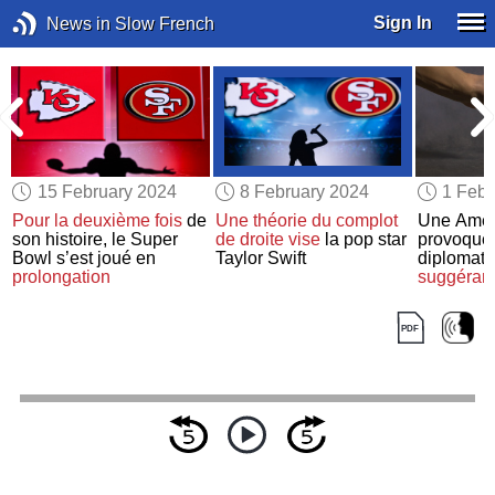
Sign In
News in Slow French
15 February 2024
8 February 2024
1 Febr
Pour la deuxième fois
de
Une théorie du complot
Une Amér
son histoire, le Super
de droite
vise
la pop star
provoque 
r
Bowl s’est joué en
Taylor Swift
diplomat
prolongation
suggérant
sel
au
thé