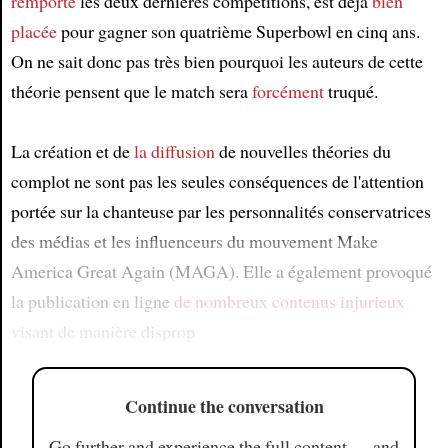
remporté
les deux dernières compétitions, est déjà
bien
placée
pour gagner son quatrième Superbowl en cinq ans.
On ne sait donc pas très bien pourquoi les auteurs de cette
théorie pensent que le match sera
forcément
truqué.
La création et de
la diffusion
de nouvelles théories du
complot ne sont pas les seules conséquences de l'attention
portée sur la chanteuse par les personnalités conservatrices
des médias et les influenceurs du mouvement Make
America Great Again (MAGA). Elle a également provoqué
la publication en ligne
de nombreux contenus injurieux
visant de manière disprop
Continue the conversation
Go further and experience the full content — and