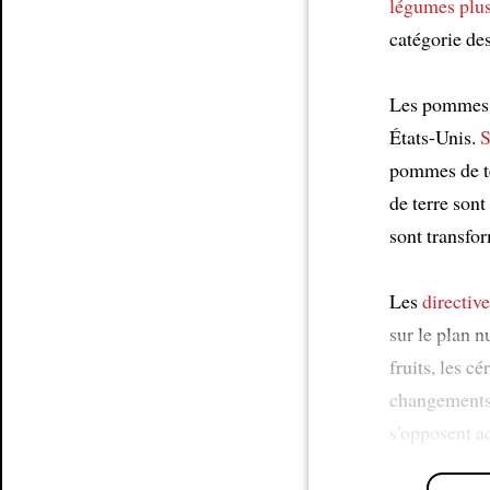
légumes plus
catégorie de
Les pommes d
États-Unis.
S
pommes de te
de terre so
sont transfo
Les
directiv
sur le plan n
fruits, les c
changements 
s'opposent a