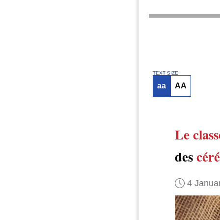
TEXT SIZE
aa
AA
Le clas
des
céré
4 Janua