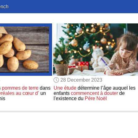
ench
4
28 December 2023
s
pommes de terre
dans
Une étude
détermine l’âge auquel les
éréales
au cœur d’
un
enfants
commencent à douter
de
nis
l'existence du
Père Noël