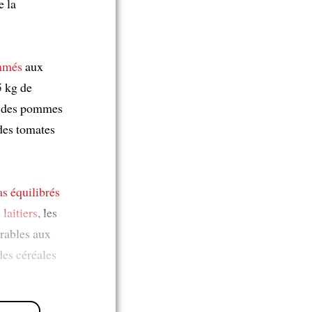
e la
mmés
aux
 kg de
des pommes
es tomates
as équilibrés
 laitiers
, les
orables aux
des céréales