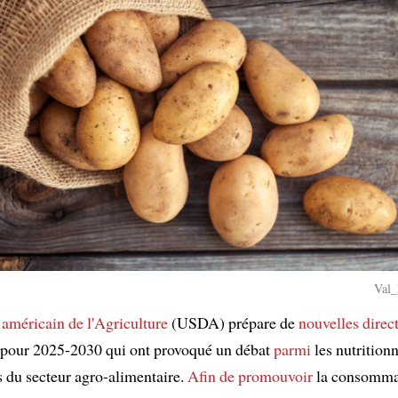
Val_
 américain de l'Agriculture
(USDA) prépare de
nouvelles direc
pour 2025-2030 qui ont provoqué un débat
parmi
les nutritionn
s du secteur agro-alimentaire.
Afin de promouvoir
la consomma