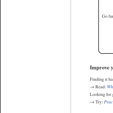
Go fur
Improve y
Finding it h
→ Read:
Why
Looking for
→ Try:
Prac