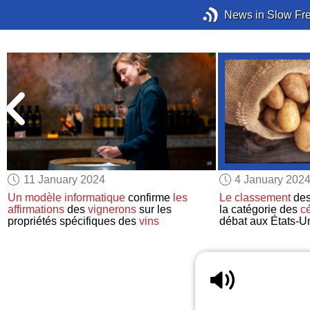
News in Slow Fr
11 January 2024
4 January 202
Un modèle informatique
confirme
les
Le classement
de
s
affirmations
des
vignerons
sur les
la catégorie des
c
propriétés spécifiques des
vins
débat aux États-U