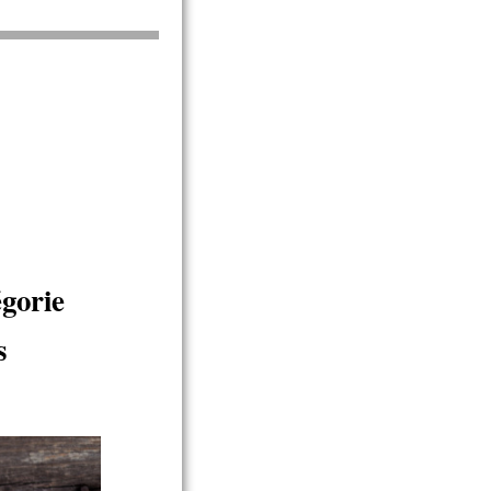
égorie
s