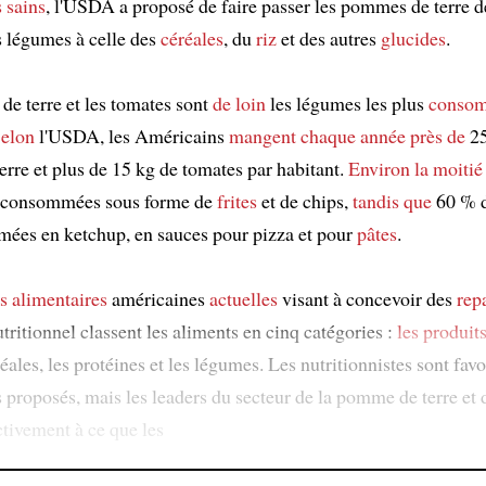
 sains
, l'USDA a proposé de faire passer les pommes de terre d
s légumes à celle des
céréales
, du
riz
et des autres
glucides
.
e terre et les tomates sont
de loin
les légumes les plus
conso
elon
l'USDA, les Américains
mangent
chaque année
près de
25
rre et plus de 15 kg de tomates par habitant.
Environ
la moitié
nt consommées sous forme de
frites
et de chips,
tandis que
60 % d
rmées en ketchup, en sauces pour pizza et pour
pâtes
.
es alimentaires
américaines
actuelles
visant à concevoir des
rep
utritionnel classent les aliments en cinq catégories :
les produits
éréales, les protéines et les légumes. Les nutritionnistes sont fav
proposés, mais les leaders du secteur de la pomme de terre et 
ctivement à ce que les