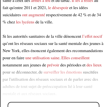
santé à ceux des
armes à feu
et du tabac.
Il les a reliés
au
fait qu'entre 2011 et 2021,
le désespoir
et les idées
suicidaires
ont augmenté
respectivement de 42 % et de 34
% chez
les lycéens
de la ville.
Si les autorités sanitaires de la ville dénoncent
l’effet nocif
qu’ont les réseaux sociaux sur la santé mentale des jeunes à
New York, elles énoncent également des recommandations
pour en faire
une utilisation saine
.
Elles conseillent
notamment aux jeunes de
prévoir
des périodes et
des lieux
pour se déconnecter, de
surveiller les émotions
suscitées
par l'utilisation des réseaux sociaux et de parler avec des
adultes de tout sujet de préoccupation lié à leur santé
mentale et aux réseaux sociaux.