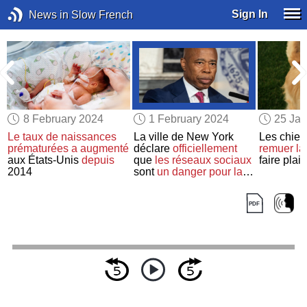
Sign In
News in Slow French
8 February 2024
1 February 2024
25 Jan
Le taux de naissances
La ville de New York
Les chie
prématurées
a augmenté
déclare
officiellement
remuer la
aux États-Unis
depuis
que
les réseaux sociaux
faire plai
2014
sont
un danger pour la
santé publique