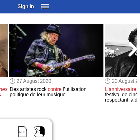
Sign In
SIGN IN
SUBSCRIBE
EDUCATIONAL LICENSES
GIFT CARDS
OTHER LANGUAGES
ABOUT US
ALEXA
27 August 2020
20 August 2
ADJUST COLORS
nes
Des artistes rock
contre
l’utilisation
L’anniversaire
d
s
politique de leur musique
festival de cin
respectant la di