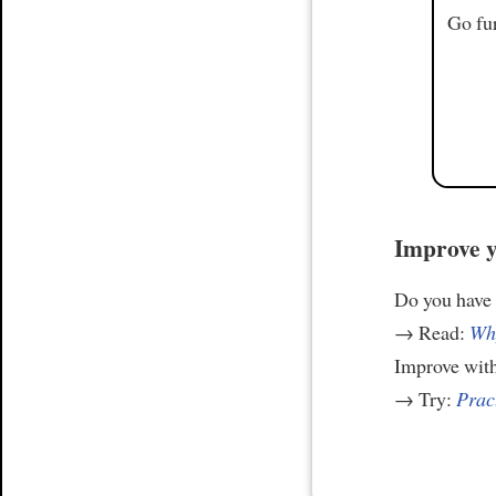
Go fur
Improve y
Do you have
→ Read:
Why
Improve wit
→ Try:
Prac