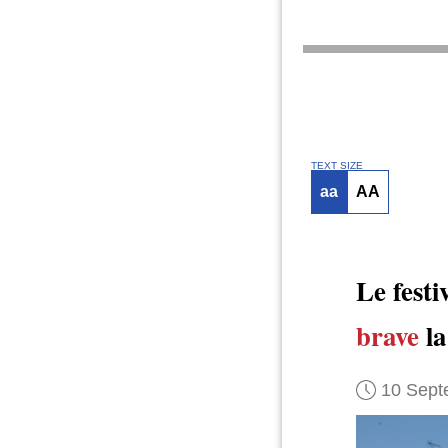
TEXT SIZE
aa
AA
Le fest
brave
la
10 Sept