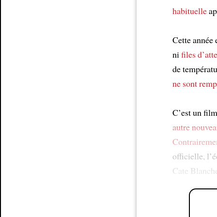
habituelle
ap
Cette année 
ni
files d’att
de températu
ne sont remp
C’est un film
autre nouvea
Contraireme
officielle, l
Cate Blanche