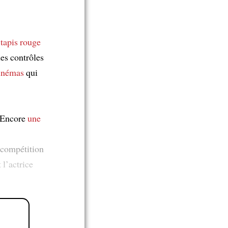
 tapis rouge
des contrôles
cinémas
qui
 Encore
une
 compétition
 l’actrice