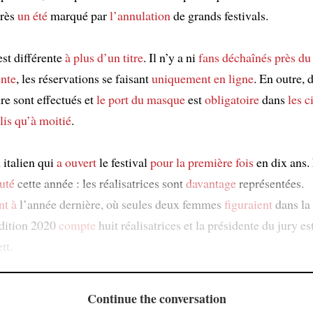
rès
un été
marqué par
l’annulation
de grands festivals.
est différente
à plus d’un titre
. Il n’y a ni
fans déchaînés
près du
ente
, les réservations se faisant
uniquement
en ligne
. En outre, 
re sont effectués et
le port du masque
est
obligatoire
dans
les 
lis qu’à moitié
.
 italien qui
a ouvert
le festival
pour la première fois
en dix ans.
uté
cette année : les réalisatrices sont
davantage
représentées.
nt à
l’année dernière, où seules deux femmes
figuraient
dans la
’édition 2020
compte
huit réalisatrices et la présidente du jury est
tt.
Continue the conversation