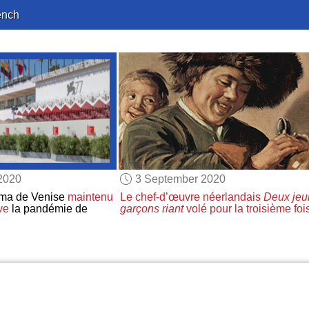
ench
2020
3 September 2020
néma de Venise
maintenu
Le chef-d’œuvre néerlandais
Deux jeu
ve
la pandémie de
garçons riant
volé
pour la troisième foi