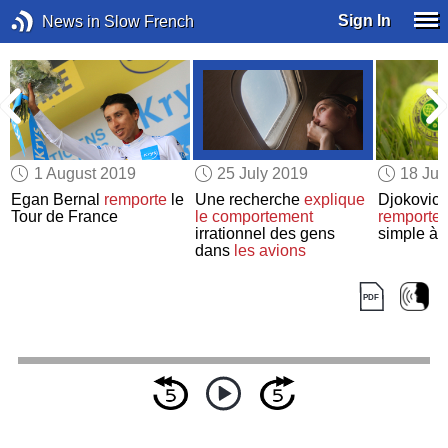
Sign In
News in Slow French
1 August 2019
25 July 2019
18 Jul
Egan Bernal
remporte
le
Une recherche
explique
Djokovic 
Tour de France
le comportement
remporten
irrationnel des gens
simple à
dans
les avions