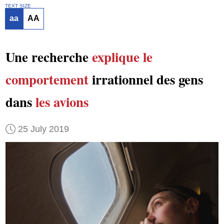
TEXT SIZE
aa
AA
Une recherche
explique
le
comportement
irrationnel des gens
dans
les avions
25 July 2019