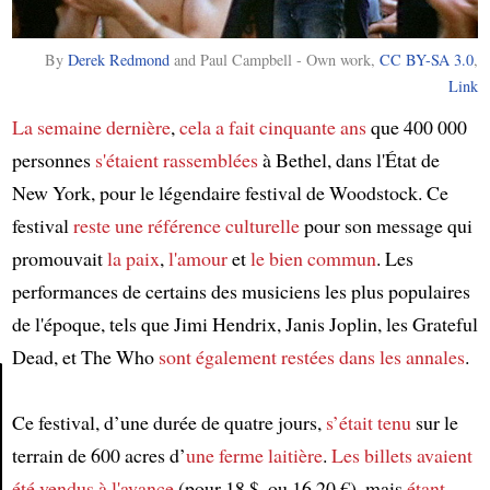
By
Derek Redmond
and Paul Campbell -
Own work
,
CC BY-SA 3.0
,
Link
La semaine dernière
,
cela a fait cinquante ans
que 400 000
personnes
s'étaient rassemblées
à Bethel, dans l'État de
New York, pour le légendaire festival de Woodstock. Ce
festival
reste une référence culturelle
pour son message qui
promouvait
la paix
,
l'amour
et
le bien commun
. Les
performances de certains des musiciens les plus populaires
de l'époque, tels que Jimi Hendrix, Janis Joplin, les Grateful
Dead, et The Who
sont également restées dans les annales
.
Ce festival, d’une durée de quatre jours,
s’était tenu
sur le
Article
terrain de 600 acres d’
une ferme laitière
.
Les billets avaient
été vendus à l'avance
(pour 18 $, ou 16,20 €), mais
étant