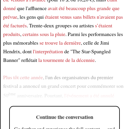
donné
que l'affluence
avait été beaucoup plus grande que
prévue
, les gens qui
étaient venus sans billets
n'avaient pas
été facturés
. Trente-deux groupes ou artistes
s’étaient
produits
,
certains sous la pluie
. Parmi les performances les
plus mémorables
se trouve la dernière
, celle de Jimi
Hendrix, dont
l'interprétation
de "The Star-Spangled
Banner" reflétait
la tourmente de la décennie
.
Plus tôt cette année
, l'un des organisateurs du premier
festival a annoncé un grand concert pour commémorer son
ème
50
anniversaire. Pourtant,
l'événement a été annulé
Continue the conversation
Go further and experience the full content — and