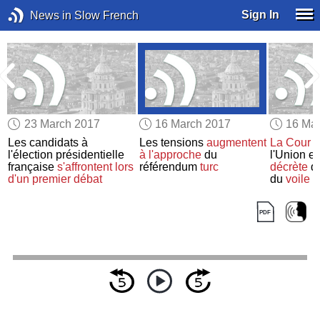
Sign In
News in Slow French
23 March 2017
16 March 2017
16 Ma
Les candidats à
Les tensions
augmentent
La Cour d
l'élection présidentielle
à l'approche
du
l'Union e
française
s'affrontent
lors
référendum
turc
décrète
qu
d'un premier débat
du
voile
p