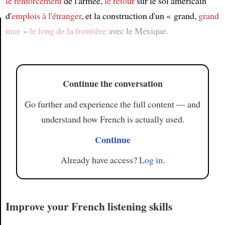
le renforcement
de l'armée,
le retour
sur le sol américain
d'
emplois à l'étranger
, et la construction d'un « grand,
grand
mur
»
le long de
la frontière
avec le Mexique.
Article
Continue the conversation
Go further and experience the full content — and
understand how French is actually used.
Continue
Already have access?
Log in
.
Improve your French listening skills