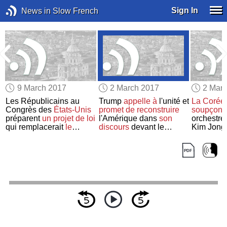
Sign In
News in Slow French
9 March 2017
2 March 2017
2 Mar
Les Républicains au
Trump
appelle à
l'unité et
La Corée
Congrès des
États-Unis
promet de
reconstruire
soupçon
préparent
un projet de loi
l'Amérique dans
son
orchestré 
qui remplacerait
le
discours
devant le
Kim Jong
système de santé
actuel
Congrès