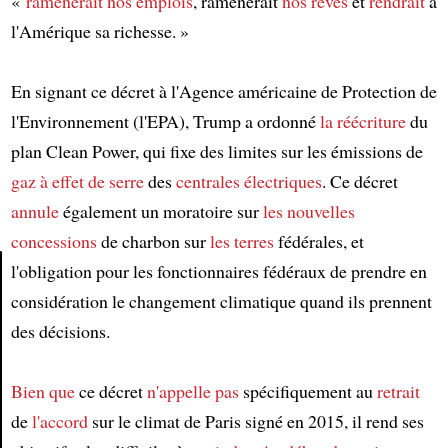
«
ramènerait
nos emplois
, ramènerait
nos rêves
et
rendrait
à
l'Amérique sa richesse. »
En signant ce décret à l'Agence américaine de Protection de
l'Environnement (l'EPA), Trump a ordonné
la réécriture
du
plan Clean Power, qui fixe des limites sur les émissions de
gaz à effet de serre
des
centrales électriques
. Ce décret
annule
également un moratoire sur
les nouvelles
concessions
de charbon sur
les terres
fédérales, et
l'obligation pour les fonctionnaires fédéraux de prendre en
considération le changement climatique quand ils prennent
Article
des décisions.
Bien que
ce décret
n'appelle pas
spécifiquement au
retrait
de
l'accord
sur le climat de Paris signé en 2015, il rend ses