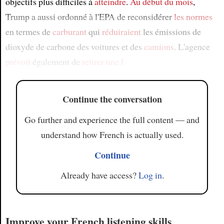
objectifs plus difficiles à
atteindre
.
Au début du mois
,
Trump a aussi ordonné à l'EPA de reconsidérer
les normes
en termes de
carburant
qui
réduiraient
les émissions de
dioxyde de carbone des voitures et des
camions
. L'agence
prévoit
également de
retirer
une l
Continue the conversation
Go further and experience the full content — and
understand how French is actually used.
Continue
Already have access?
Log in
.
Improve your French listening skills