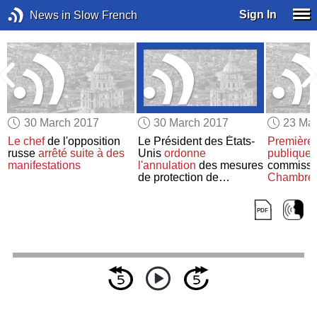
Sign In
News in Slow French
30 March 2017
30 March 2017
23 Ma
Le chef
de l'opposition
Le Président des États-
Première 
russe
arrêté
suite à
des
Unis
ordonne
publique
d
manifestations
l'annulation
des mesures
commissi
de protection de
Chambre 
l'environnement
représent
renseign