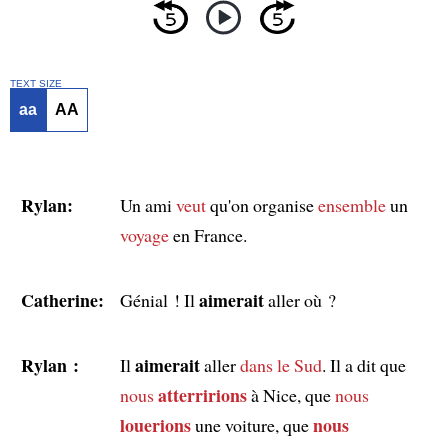
TEXT SIZE
aa
AA
Rylan:
Un ami
veut
qu'on organise
ensemble
un
voyage
en France.
Catherine:
aimerait
Génial ! Il
aller où ?
Rylan :
aimerait
Il
aller
dans le Sud
. Il a dit que
atterririons
nous
à Nice, que
nous
louerions
nous
une voiture, que