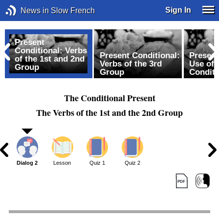
Sign In
News in Slow French
Present
Conditional: Verbs
Present Conditional:
Present
of the 1st and 2nd
Verbs of the 3rd
Use of 
Group
Group
Conditi
The Conditional Present
The Verbs of the 1st and the 2nd Group
1
Dialog 2
Lesson
Quiz 1
Quiz 2