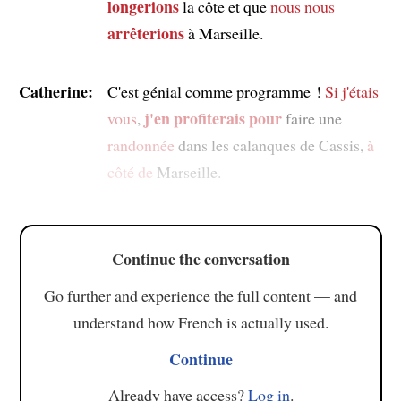
longerions
la côte et que
nous nous
arrêterions
à Marseille.
Catherine:
C'est génial comme programme !
Si j'étais
j'en profiterais pour
vous
,
faire une
randonnée
dans les calanques de Cassis,
à
côté de
Marseille.
Continue the conversation
Go further and experience the full content — and
understand how French is actually used.
Continue
Already have access?
Log in
.