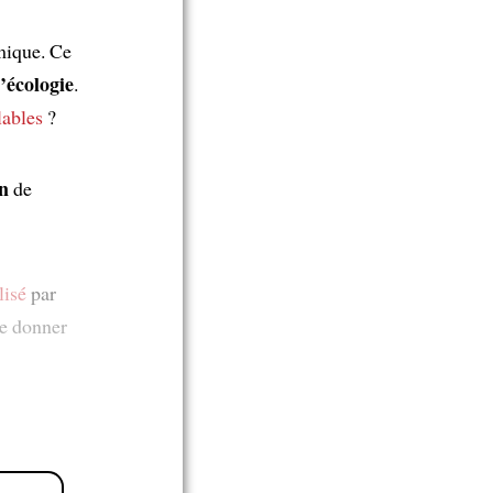
ique. Ce
l’écologie
.
lables
?
on
de
lisé
par
e donner