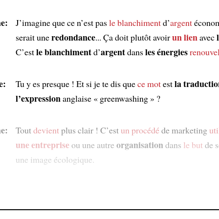
e:
J’imagine que ce n’est pas
le blanchiment
d’
argent
économ
redondance
un lien
serait une
... Ça doit plutôt avoir
avec
le blanchiment
argent
les énergies
C’est
d’
dans
renouve
e:
la traducti
Tu y es presque ! Et si je te dis que
ce mot
est
l’expression
anglaise « greenwashing » ?
e:
Tout
devient
plus clair ! C’est
un procédé
de marketing
uti
une entreprise
organisation
ou une autre
dans
le but
de s
une image écologique.