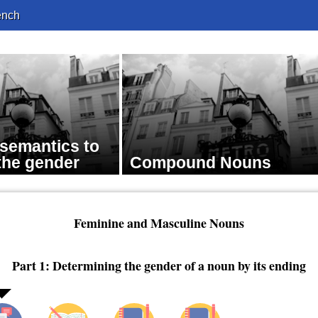
ench
 semantics to
the gender
Compound Nouns
Feminine and Masculine Nouns
Part 1: Determining the gender of a noun by its ending