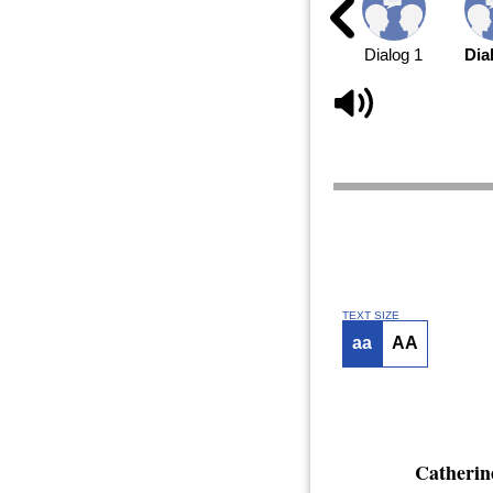
Dialog 1
Dia
TEXT SIZE
aa
AA
Catherin