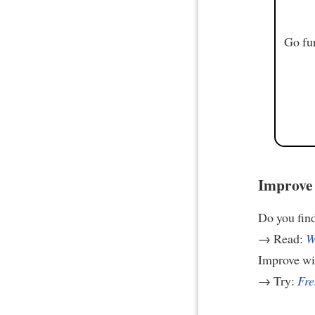
Go fur
Improve 
Do you find 
→ Read:
W
Improve w
→ Try:
Fre