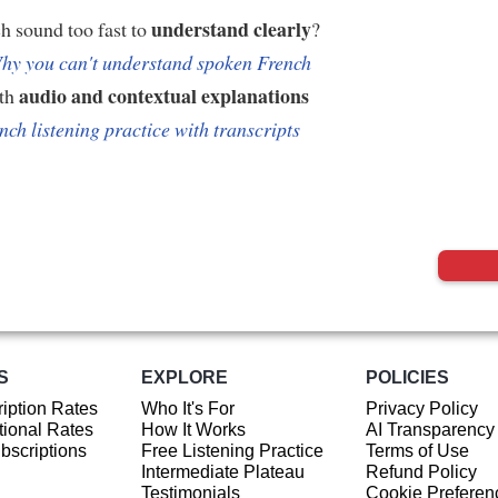
understand clearly
h sound too fast to
?
hy you can't understand spoken French
audio and contextual explanations
ith
nch listening practice with transcripts
S
EXPLORE
POLICIES
iption Rates
Who It's For
Privacy Policy
ional Rates
How It Works
AI Transparency
ubscriptions
Free Listening Practice
Terms of Use
Intermediate Plateau
Refund Policy
Testimonials
Cookie Preferen