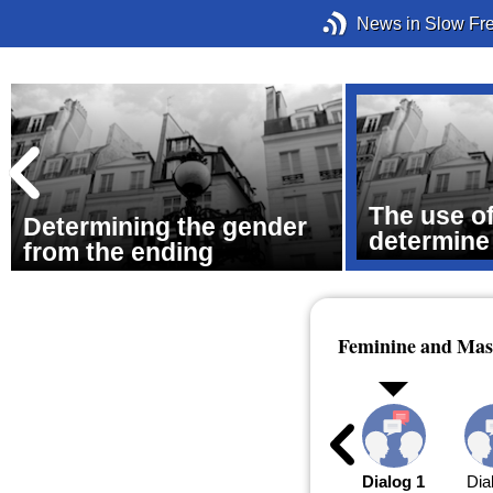
News in Slow Fr
The use o
Determining the gender
determine
from the ending
Feminine and Mascu
Dialog 1
Dia