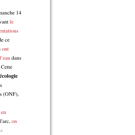
manche 14
avant
le
entations
e ce
s
ont
d’eau
dans
 Cette
’écologie
a
ts (ONF),
 en
l'arc,
on
ns