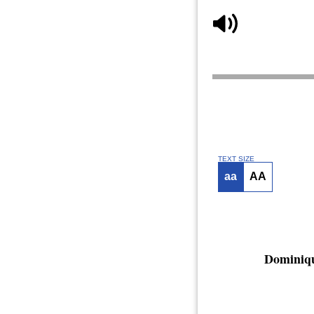
TEXT SIZE
aa
AA
Dominiq