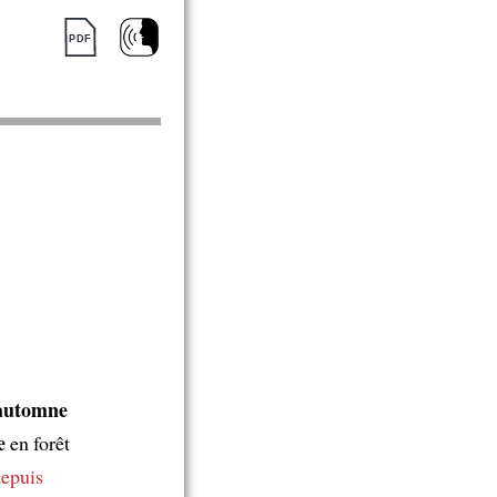
’automne
e
en forêt
epuis