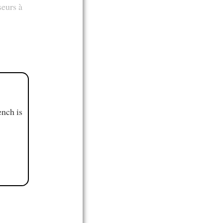
seurs à
ench is