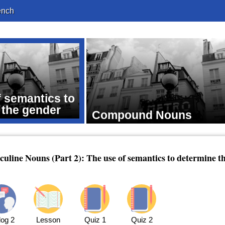
ench
f semantics to
 the gender
Compound Nouns
line Nouns (Part 2): The use of semantics to determine t
log 2
Lesson
Quiz 1
Quiz 2