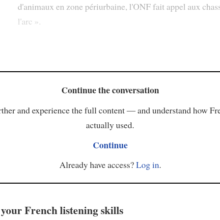
d'animaux en zone périurbaine, l'ONF fait appel aux chas
l'arc ».
Continue the conversation
ther and experience the full content — and understand how Fr
actually used.
Continue
Already have access?
Log in
.
your French listening skills