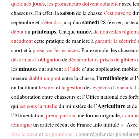
jours
quelques
,
les promeneurs
doivent cohabiter
avec les
saison
chasseurs. En effet, la
de la chasse
s’est ouverte
di
samedi
septembre et
s’étendra
jusqu’au
28 février, juste 
printemps
année
début
du
. Chaque
,
de nouvelles réglem
encadrent
cette pratique de manière à
garantir la sécurité
d
sport et à
préserver les espèces
. Par exemple, les chasseur
désormais l’obligation
de
déclarer
leurs prises de gibiers 
minutes
les
qui suivent
à l’aide
d’une application mobile.
l’ornithologie
l
mesure
établit un pont
entre la chasse,
et
en facilitant
le suivi
et
la gestion
des
espèces d’oiseaux
. L
collaboration entre chasseurs et l’Office national des forê
Agriculture
qui
est sous la tutelle
du ministère de l’
et de
l’Alimentation,
prend parfois
une forme originale,
comme
témoigne
un article récent de France Info intitulé « "Avec 
vise
le cœur
et
les poumons
" : pour réguler des populatio