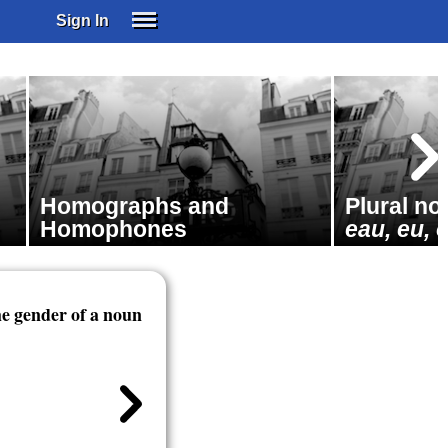
Sign In
SIGN IN
SUBSCRIBE
EDUCATIONAL LICENSES
GIFT CARDS
OTHER LANGUAGES
Homographs and
Plural n
ABOUT US
Homophones
eau, eu, 
ALEXA
ADJUST COLORS
he gender of a noun