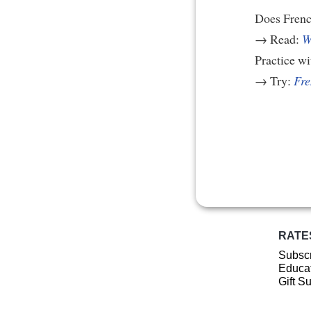
Does Frenc
→ Read:
W
Practice w
→ Try:
Fre
RATE
Subscr
Educat
Gift S