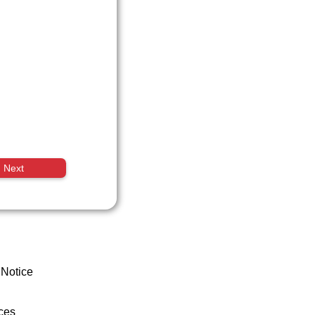
Next
 Notice
ces