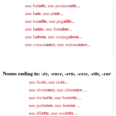
ade
ade
une bal
,
une promen
...
aie
aie
une h
,
une pl
...
aille
aille
une bat
,
une pag
...
aine
aine
une h
,
une font
...
aison
aison
une li
,
une conjug
...
ance
ance
une conson
,
une ordonn
...
Nouns ending in:
-ée, -ence, -erie, -esse, -ette, -eur
ée
ée
une fus
,
une ris
...
ence
ence
une révér
,
une clém
…
erie
erie
une trich
,
une batt
…
esse
esse
une polit
,
une fin
…
ette
ette
une fill
,
une roul
…