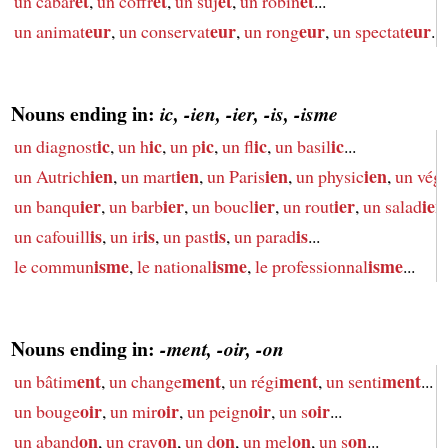
et
et
et
et
un cabar
,
un coffr
,
un suj
,
un robin
...
eur
eur
eur
eur
un animat
,
un conservat
,
un rong
,
un spectat
....
Nouns ending in:
ic, -ien, -ier, -is, -isme
ic
ic
ic
ic
ic
un diagnost
,
un h
,
un p
,
un fl
,
un basil
...
ien
ien
ien
ien
un Autrich
,
un mart
,
un Paris
,
un physic
,
un végé
ier
ier
ier
ier
ier
un banqu
,
un barb
,
un boucl
,
un rout
,
un salad
is
is
is
is
un cafouill
,
un ir
,
un past
,
un parad
...
isme
isme
isme
le commun
,
le national
,
le professionnal
...
Nouns ending in:
-ment, -oir, -on
ent
ment
ment
ment
un bâtim
,
un change
,
un régi
,
un senti
...
oir
oir
oir
oir
un bouge
,
un mir
,
un peign
,
un s
...
on
on
on
on
on
un aband
,
un cray
,
un d
,
un mel
,
un s
...