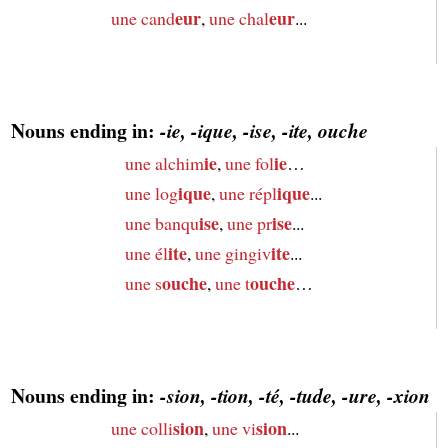
eur
eur
une cand
,
une chal
...
Nouns ending in:
-ie, -ique, -ise, -ite, ouche
ie
ie
une alchim
,
une fol
…
ique
ique
une log
,
une répl
...
ise
ise
une banqu
,
une pr
...
ite
ite
une él
,
une gingiv
...
ouche
ouche
une s
,
une t
…
Nouns ending in:
-sion, -tion, -té, -tude, -ure, -xion
sion
sion
une colli
,
une vi
...