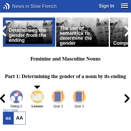
Sign In
News in Slow French
The use of
Determining the
semantics to
gender from the
determine the
ending
gender
Compo
Feminine and Masculine Nouns
Part 1: Determining the gender of a noun by its ending
1
Dialog 2
Lesson
Quiz 1
Quiz 2
TEXT SIZE
aa
AA