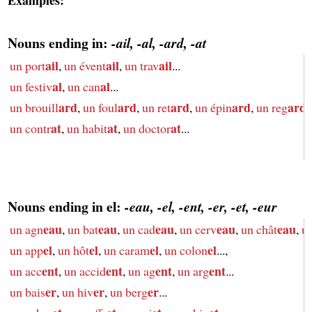
Nouns ending in:
-ail, -al, -ard, -at
ail
ail
ail
un port
,
un évent
,
un trav
...
al
al
un festiv
,
un can
...
ard
ard
ard
ard
ard
un brouill
,
un foul
,
un ret
,
un épin
,
un reg
.
at
at
at
un contr
,
un habit
,
un doctor
...
Nouns ending in el:
-eau, -el, -ent, -er, -et, -eur
eau
eau
eau
eau
eau
un agn
,
un bat
,
un cad
,
un cerv
,
un chât
,
un
el
el
el
el
un app
,
un hôt
,
un caram
,
un colon
...,
ent
ent
ent
ent
un acc
,
un accid
,
un ag
,
un arg
...
er
er
er
un bais
,
un hiv
,
un berg
...