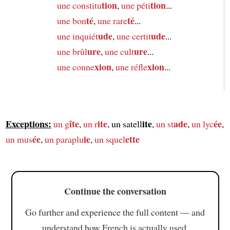
tion
tion
une constitu
,
une péti
...
té
té
une bon
,
une rare
...
ude
ude
une inquiét
,
une certit
...
ure
ure
une brûl
,
une cult
...
xion
xion
une conne
,
une réfle
...
Exceptions:
îte
ite
ite
ade
ée
un g
,
un r
, un satell
,
un st
,
un lyc
,
ée
ie
ette
un mus
,
un paraplu
,
un squel
Continue the conversation
Go further and experience the full content — and
understand how French is actually used.