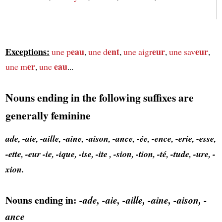
Exceptions:
eau
ent
eur
eur
une p
,
une d
,
une aigr
,
une sav
,
er
eau
une m
,
une
...
Nouns ending in the following suffixes are
generally feminine
ade, -aie, -aille, -aine, -aison, -ance, -ée, -ence, -erie, -esse,
-ette, -eur -ie, -ique, -ise, -ite , -sion, -tion, -té, -tude, -ure, -
xion.
Nouns ending in:
-ade, -aie, -aille, -aine, -aison, -
ance