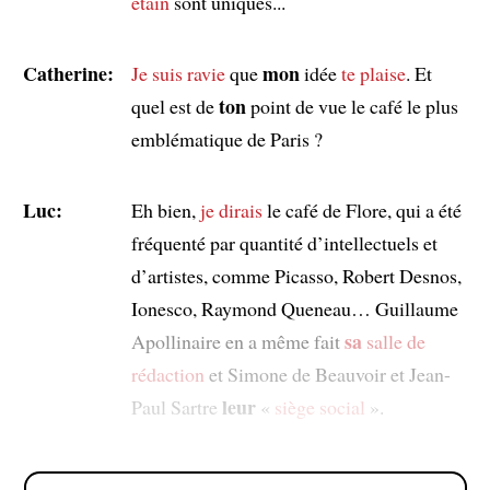
étain
sont uniques...
Catherine:
mon
Je suis ravie
que
idée
te plaise
. Et
ton
quel est de
point de vue le café le plus
emblématique de Paris ?
Luc:
Eh bien,
je dirais
le café de Flore, qui a été
fréquenté par quantité d’intellectuels et
d’artistes, comme Picasso, Robert Desnos,
Ionesco, Raymond Queneau… Guillaume
sa
Apollinaire en a même fait
salle de
rédaction
et Simone de Beauvoir et Jean-
leur
Paul Sartre
«
siège social
».