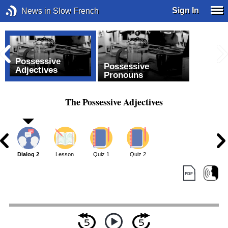
Sign In
News in Slow French
Possessive
Possessive
Adjectives
Pronouns
The Possessive Adjectives
1
Dialog 2
Lesson
Quiz 1
Quiz 2