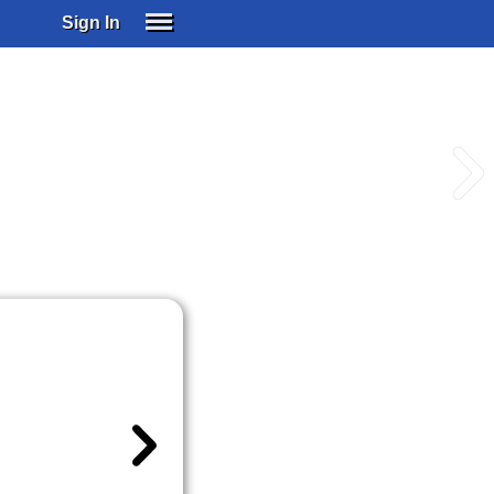
Sign In
SIGN IN
SUBSCRIBE
EDUCATIONAL LICENSES
GIFT CARDS
OTHER LANGUAGES
ABOUT US
ALEXA
ADJUST COLORS