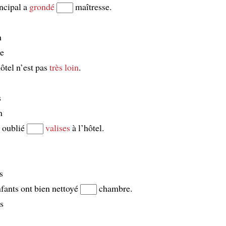
ncipal a
grondé
maîtresse.
n
re
ôtel n’est pas
très loin
.
s
n
t oublié
valises
à l’hôtel.
s
fants ont bien nettoyé
chambre.
s