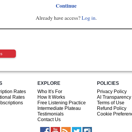
Continue
Already have access?
Log in
.
us
S
EXPLORE
POLICIES
iption Rates
Who It's For
Privacy Policy
ional Rates
How It Works
AI Transparency
ubscriptions
Free Listening Practice
Terms of Use
Intermediate Plateau
Refund Policy
Testimonials
Cookie Preferen
Contact Us