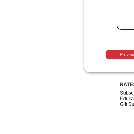
Previo
RATE
Subscr
Educat
Gift S