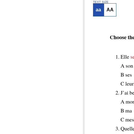
TEXT SIZE
aa
AA
Choose the
Elle
s
A son
B ses
C leur
J’ai b
A mo
B ma
C mes
Quell