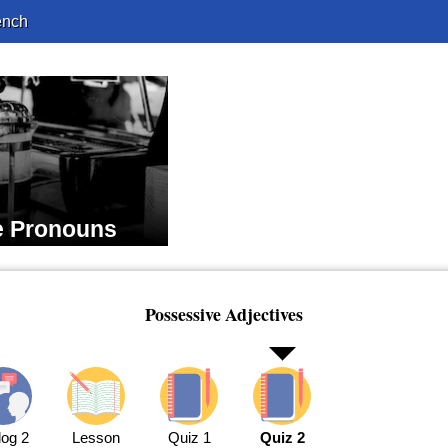
ench
e Pronouns
Possessive Adjectives
log 2
Lesson
Quiz 1
Quiz 2