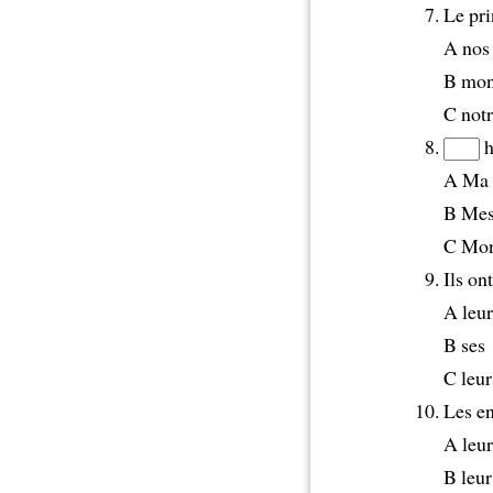
Le pri
A nos
B mo
C not
h
A Ma
B Me
C Mo
Ils on
A leur
B ses
C leur
Les en
A leur
B leur