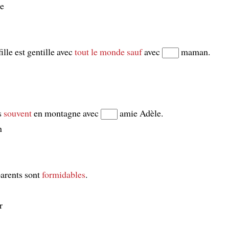
re
fille est gentille avec
tout le monde
sauf
avec
maman.
s
souvent
en montagne avec
amie Adèle.
n
arents sont
formidables
.
r