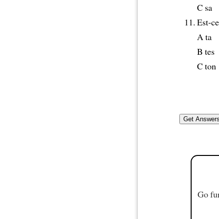
C sa
Est-ce
A ta
B tes
C ton
Go fur