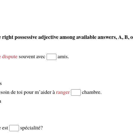
 right possessive adjective among available answers, A, B, o
e dispute
souvent avec
amis.
s
esoin de toi pour m’aider à
ranger
chambre.
n
e est
spécialité?