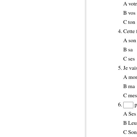
A vot
B vos
C ton
Cette 
A son
B sa
C ses
Je vai
A mo
B ma
C mes
p
A Ses
B Leu
C Son