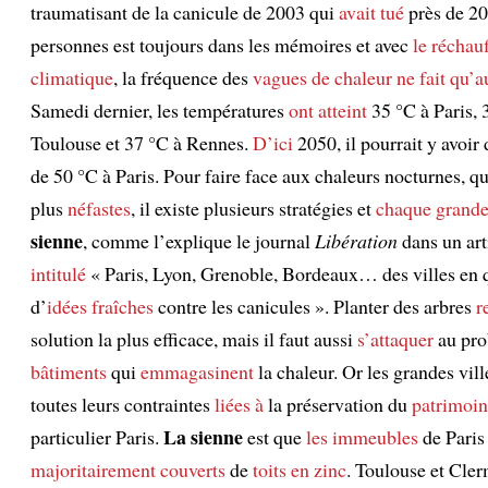
traumatisant de la canicule de 2003 qui
avait tué
près de 20
personnes est toujours dans les mémoires et avec
le réchau
climatique
, la fréquence des
vagues de chaleur
ne fait qu’
Samedi dernier, les températures
ont atteint
35 °C à Paris, 
Toulouse et 37 °C à Rennes.
D’ici
2050, il pourrait y avoir 
de 50 °C à Paris. Pour faire face aux chaleurs nocturnes, qu
plus
néfastes
, il existe plusieurs stratégies et
chaque grande 
sienne
, comme l’explique le journal
Libération
dans un art
intitulé
« Paris, Lyon, Grenoble, Bordeaux… des villes en 
d’
idées fraîches
contre les canicules ». Planter des arbres
r
solution la plus efficace, mais il faut aussi
s’attaquer
au pro
bâtiments
qui
emmagasinent
la chaleur. Or les grandes vill
toutes leurs contraintes
liées à
la préservation du
patrimoin
La sienne
particulier Paris.
est que
les immeubles
de Paris
majoritairement
couverts
de
toits en zinc
. Toulouse et Cle