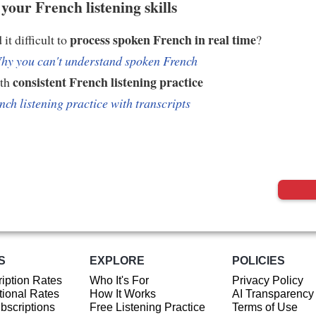
your French listening skills
process spoken French in real time
it difficult to
?
hy you can't understand spoken French
consistent French listening practice
ith
nch listening practice with transcripts
S
EXPLORE
POLICIES
iption Rates
Who It's For
Privacy Policy
ional Rates
How It Works
AI Transparency
ubscriptions
Free Listening Practice
Terms of Use