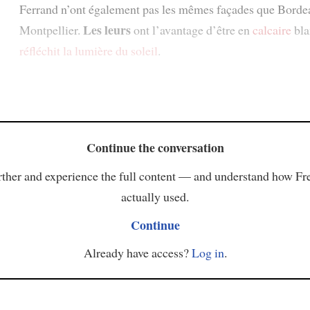
Ferrand n’ont également pas les mêmes façades que Borde
Les leurs
Montpellier.
ont l’avantage d’être en
calcaire
bla
réfléchit
la lumière du soleil
.
Continue the conversation
ther and experience the full content — and understand how Fr
actually used.
Continue
Already have access?
Log in
.