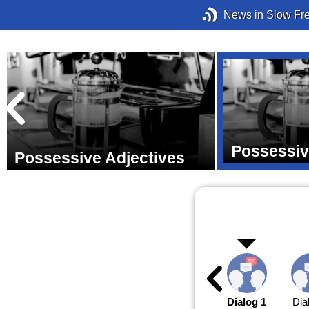
News in Slow Fr
Possessi
Possessive Adjectives
Dialog 1
Dia