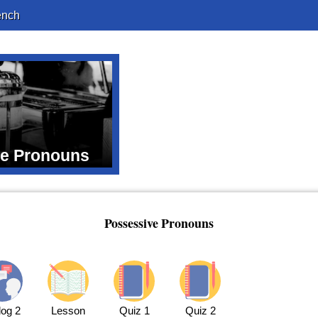
ench
ve Pronouns
Possessive Pronouns
log 2
Lesson
Quiz 1
Quiz 2