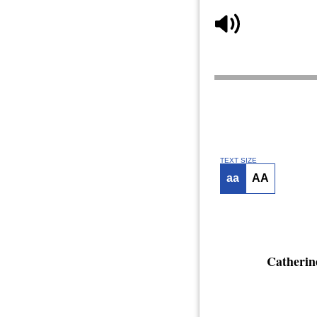
TEXT SIZE
aa
AA
Catherin