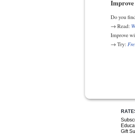
Improve 
Do you find 
→ Read:
W
Improve w
→ Try:
Fre
RATE
Subscr
Educat
Gift S