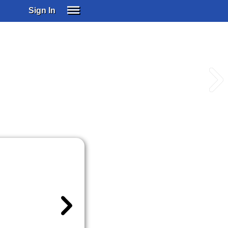
Sign In
SIGN IN
SUBSCRIBE
EDUCATIONAL LICENSES
GIFT CARDS
OTHER LANGUAGES
ABOUT US
ALEXA
ADJUST COLORS