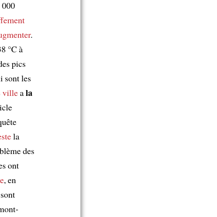
 000
ffement
augmenter
.
38 °C à
des pics
i sont les
la
ville
a
icle
quête
este
la
blème des
es ont
e
, en
 sont
rmont-