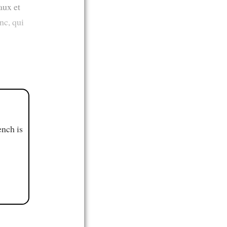
aux et
nc, qui
ench is