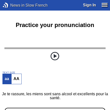
Sign In
News in Slow French
Practice your pronunciation
TEXT SIZE
aa
AA
Je te rassure, les miens sont sans alcool et excellents pour la
santé.