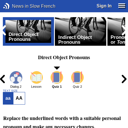
Sign In
News in Slow French
Direct Object
Indirect Object
Pronou
Pronouns
Pronouns
or
Toni
Direct Object Pronouns
1
Dialog 2
Lesson
Quiz 1
Quiz 2
TEXT SIZE
aa
AA
Replace the underlined words with a suitable personal
pronoun and make any necessary changes.