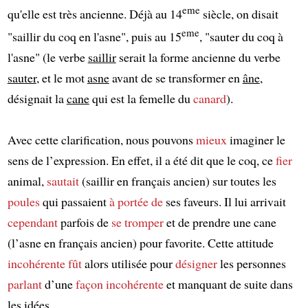
eme
qu'elle est très ancienne. Déjà au 14
siècle, on disait
eme
"saillir du coq en l'asne", puis au 15
, "sauter du coq à
l'asne" (le verbe
saillir
serait la forme ancienne du verbe
sauter
, et le mot
asne
avant de se transformer en
âne
,
désignait la
cane
qui est la femelle du
canard
).
Avec cette clarification, nous pouvons
mieux
imaginer le
sens de l’expression. En effet, il a été dit que le coq, ce
fier
animal,
sautait
(saillir en français ancien) sur toutes les
poules
qui passaient
à portée de
ses faveurs. Il lui arrivait
cependant
parfois de
se tromper
et de prendre une cane
(l’asne en français ancien) pour favorite. Cette attitude
incohérente
fût
alors utilisée pour
désigner
les personnes
parlant
d’une
façon incohérente
et manquant de suite dans
les idées.