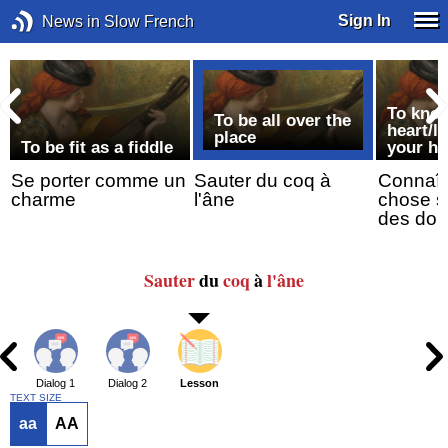
Sign In
News in Slow French
To kno
To be all over the
heart/l
place
To be fit as a fiddle
your h
Se porter comme un
Sauter du coq à
Connaît
charme
l'âne
chose su
des doi
Sauter
du
coq
à
l'âne
Dialog 1
Dialog 2
Lesson
TEXT SIZE
aa
AA