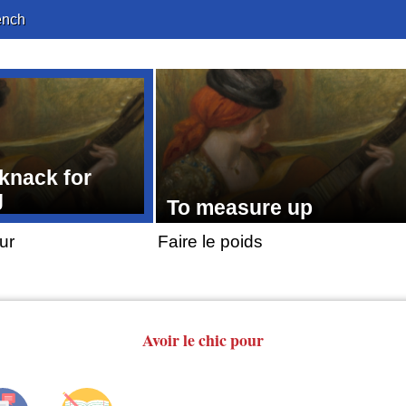
ench
 knack for
g
To measure up
our
Faire le poids
Avoir
le chic pour