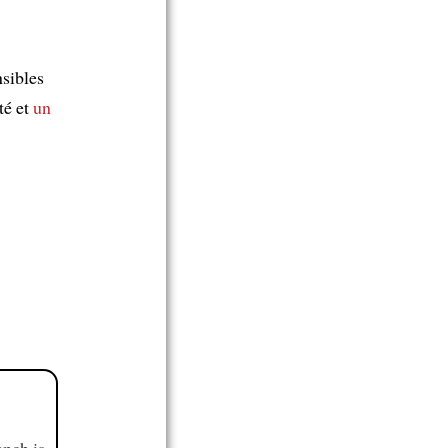
sibles
té et
un
ench is