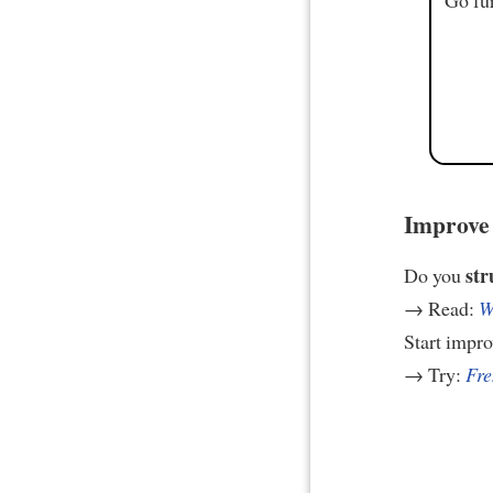
Improve 
str
Do you
→ Read:
W
Start impr
→ Try:
Fre