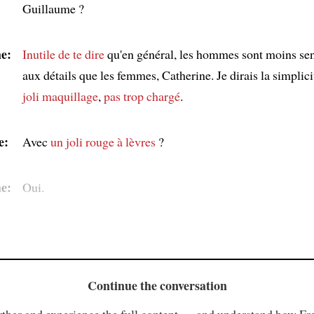
Guillaume ?
e:
Inutile de te dire
qu'en général, les hommes sont moins sen
aux détails que les femmes, Catherine. Je dirais la simplici
joli maquillage
,
pas trop chargé
.
e:
Avec
un joli rouge à lèvres
?
e:
Oui.
Continue the conversation
ther and experience the full content — and understand how Fr