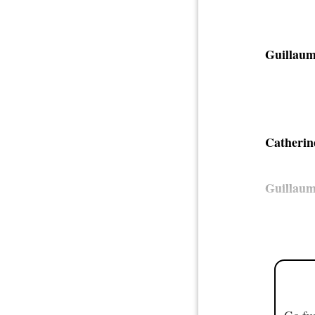
Guillaum
Catherin
Guillaum
Go fur