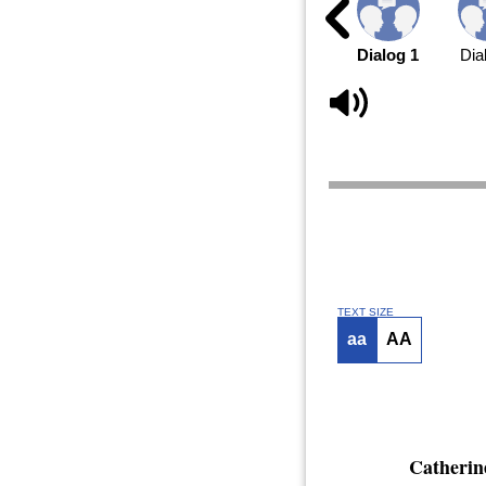
Dialog 1
Dia
TEXT SIZE
aa
AA
Catherin