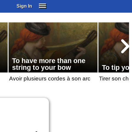
Sign In
SIGN IN
SUBSCRIBE
EDUCATIONAL LICENSES
GIFT CARDS
OTHER LANGUAGES
To have more than one
ABOUT US
string to your bow
To tip you
ALEXA
Avoir plusieurs cordes à son arc
Tirer son ch
ADJUST COLORS