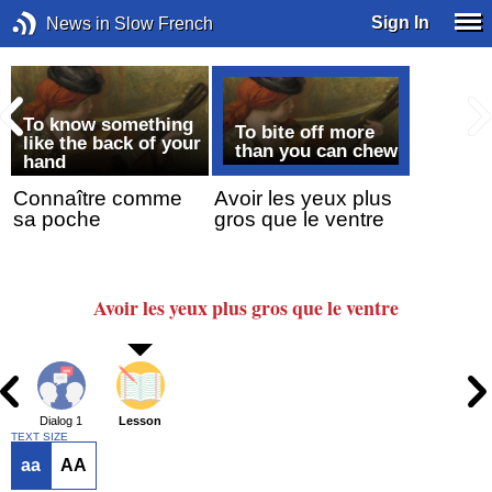
Sign In
News in Slow French
To know something
To bite off more
like the back of your
than you can chew
hand
s
Connaître comme
Avoir les yeux plus
sa poche
gros que le ventre
Avoir les yeux
plus gros que le ventre
Dialog 1
Lesson
TEXT SIZE
aa
AA