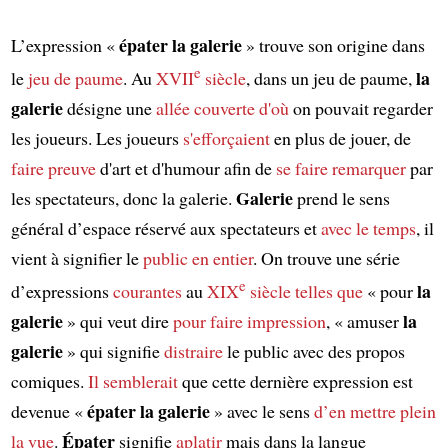
épater la galerie
L’expression «
» trouve son origine dans
e
la
le
jeu de paume
. Au
XVII
siècle
, dans un jeu de paume,
galerie
désigne une
allée couverte
d'où
on pouvait regarder
les joueurs. Les joueurs
s'efforçaient
en plus de jouer, de
faire preuve
d'art et d'humour afin de
se faire remarquer
par
Galerie
les spectateurs, donc la galerie.
prend le sens
général d’espace réservé aux spectateurs et
avec le temps
, il
vient à signifier le
public
en entier
. On trouve une série
e
la
d’expressions
courantes
au
XIX
siècle
telles que
« pour
galerie
la
» qui veut dire
pour faire impression
, « amuser
galerie
» qui signifie
distraire
le public avec des propos
comiques.
Il semblerait
que cette dernière expression est
épater la galerie
devenue «
» avec le sens
d’en mettre plein
Épater
la vue
.
signifie
aplatir
mais dans la langue