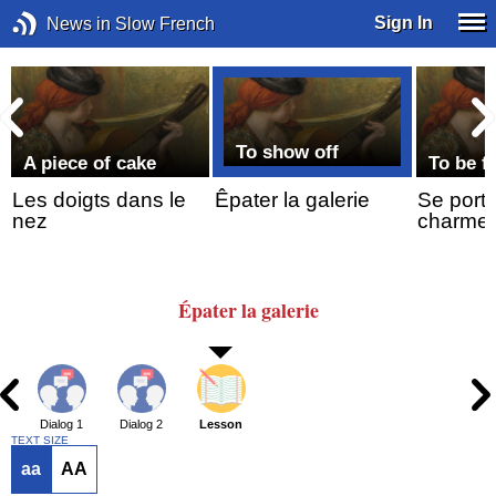
Sign In
News in Slow French
To show off
A piece of cake
To be fi
Les doigts dans le
Êpater la galerie
Se port
nez
charme
Épater la galerie
Dialog 1
Dialog 2
Lesson
TEXT SIZE
aa
AA