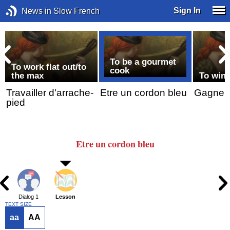
Sign In
News in Slow French
To be a gourmet
s
To work flat out/to
cook
the max
To win
Travailler d'arrache-
Etre un cordon bleu
Gagner 
pied
Etre un cordon bleu
Dialog 1
Lesson
TEXT SIZE
aa
AA