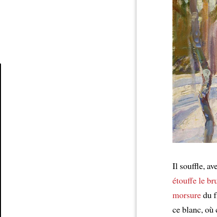
Article
Il souffle, a
étouffe
le br
morsure
du f
ce blanc, où