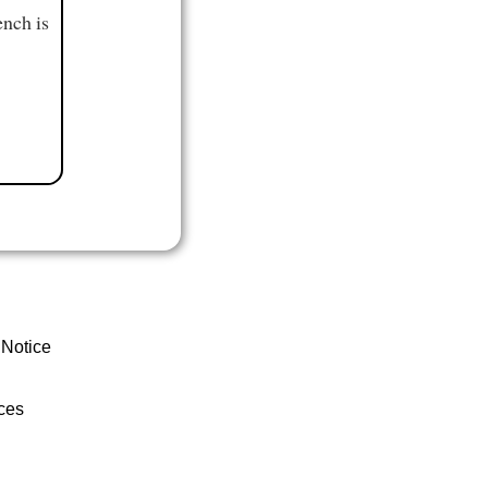
ench is
 Notice
ces