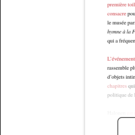
première toi
consacre
pour
le musée pari
hymne à la 
qui a fréquen
L’événement
rassemble p
d’objets inti
chapitres
qui
politique de 
Halonen
est