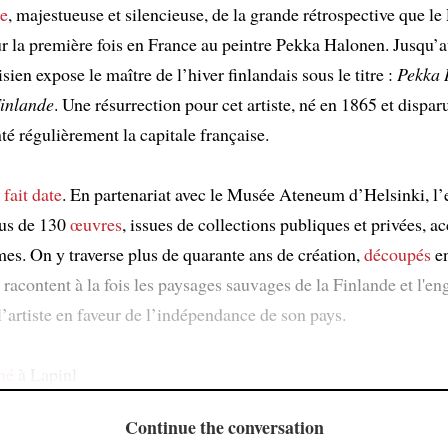
le
, majestueuse et silencieuse, de la grande rétrospective que le 
 la première fois en France au peintre Pekka Halonen. Jusqu’au
sien expose le maître de l’hiver finlandais sous le titre :
Pekka 
Finlande
. Une résurrection pour cet artiste, né en 1865 et dispar
té régulièrement la capitale française.
fait date
. En partenariat avec le Musée Ateneum d’Helsinki, l’
lus de 130
œuvres
, issues de collections publiques et privées,
mes. On y traverse plus de quarante ans de création,
découpés
en
 racontent à la fois les paysages sauvages de la Finlande et l'
l’artiste en faveur de l’indépendance de son pays.
 né
à Lapinl
Continue the conversation