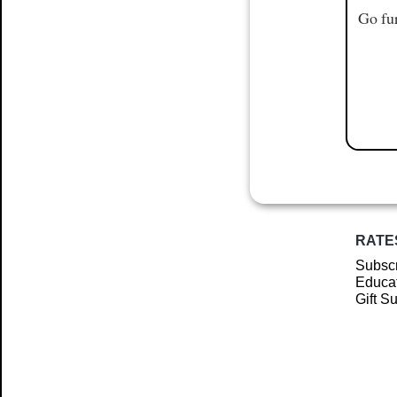
Go fur
RATE
Subscr
Educat
Gift S