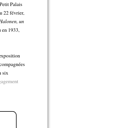
Petit Palais
 22 février,
Halonen, un
u en 1933,
exposition
 accompagnées
 six
engagement