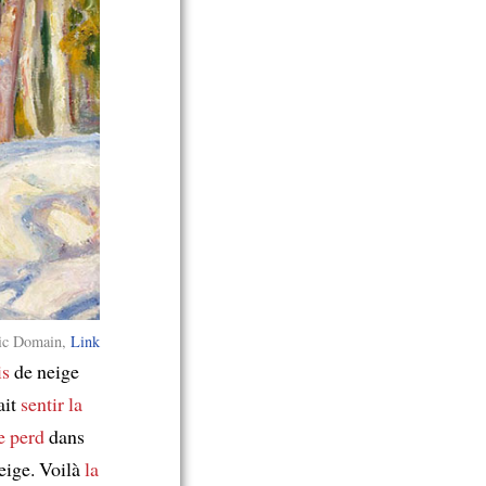
lic Domain,
Link
is
de neige
ait
sentir la
e perd
dans
eige. Voilà
la