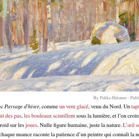
By Pekka Halonen - Pub
vec
Paysage d'hiver
, comme
un vent glacé
, venu du Nord. Un
tap
uit des pas
,
les bouleaux
scintillent
sous la lumière, et l’on croir
roid sur les
joues
. Nulle figure humaine, juste la nature.
L’œil s
 chaque nuance raconte la patience d’un peintre qui connaît la n