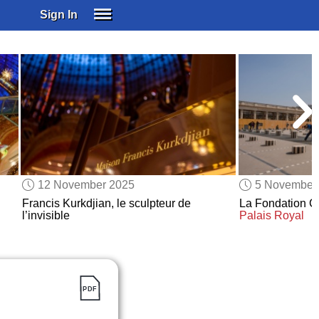
Sign In
SIGN IN
SUBSCRIBE
EDUCATIONAL LICENSES
GIFT CARDS
OTHER LANGUAGES
ABOUT US
ALEXA
12 November 2025
5 November
ADJUST COLORS
Francis Kurkdjian, le sculpteur de
La Fondation Ca
l’invisible
Palais Royal