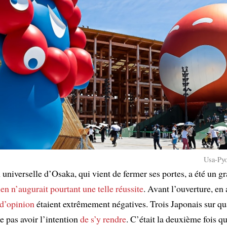
Usa-Pyo
universelle d’Osaka, qui vient de fermer ses portes, a été un g
en n’augurait pourtant
une telle réussite
. Avant l’ouverture, en 
 d’opinion
étaient extrêmement négatives. Trois Japonais sur qu
e pas avoir l’intention
de s’y rendre
. C’était la deuxième fois qu