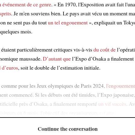
n événement de ce genre
. « En 1970, l'Exposition avait fait l'u
sprits
. Je m'en souviens bien. Le pays avait vécu un moment ma
 on ne sent pas du tout
un tel engouement
», expliquait un Toky
a quelques mois.
étaient particulièrement critiques vis-à-vis
du coût de
l’opérat
onomique maussade.
D’autant que
l’Expo d’Osaka a finalement
d d’euros
, soit le double de l’estimation initiale.
 comme pour les Jeux olympiques de Paris 2024,
l'engouement
ment commencé. Si les débuts ont été timides, l’Expo japonaise
rtificielle près d’Osaka, a finalement remporté
un vif succès
. A
isiteurs en 6 mois, l'objectif des organisateurs
est atte
Continue the conversation