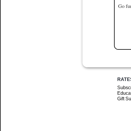
Go fur
RATE
Subscr
Educat
Gift S