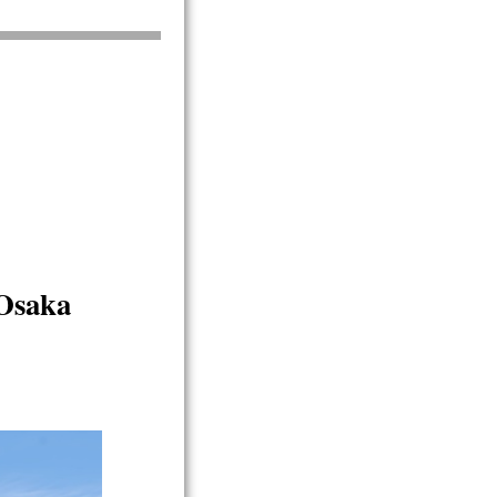
’Osaka