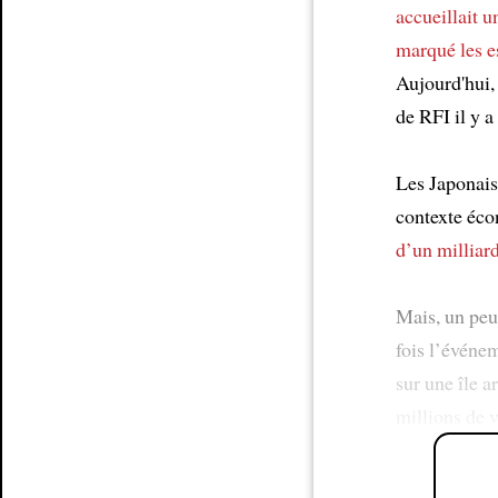
accueillait
u
marqué les e
Aujourd'hui,
de RFI il y 
Les Japonais 
contexte éc
d’un milliar
Mais, un peu
fois l’événe
sur une île a
millions de v