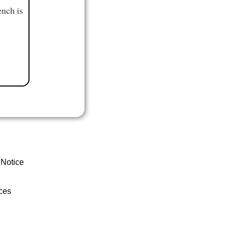
ench is
 Notice
ces