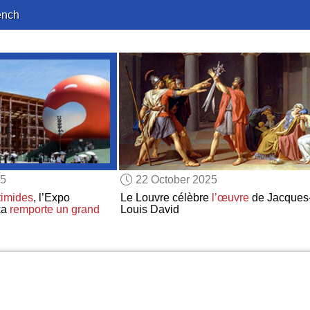
ench
25
22 October 2025
timides
, l’Expo
Le Louvre célèbre
l’œuvre
de Jacques
ka
remporte un grand
Louis David