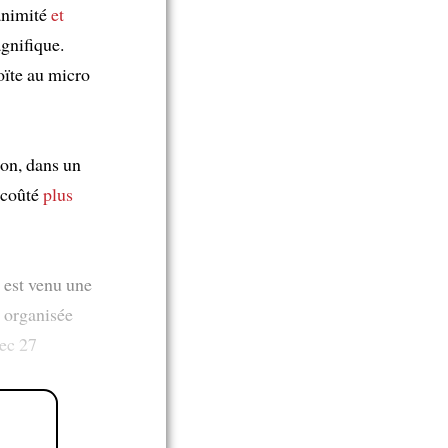
nanimité
et
gnifique.
oïte au micro
ion, dans un
 coûté
plus
est venu une
, organisée
vec 27