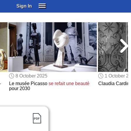
Sign In
SIGN IN
SUBSCRIBE
EDUCATIONAL LICENSES
GIFT CARDS
OTHER LANGUAGES
ABOUT US
ALEXA
8 October 2025
1 October 2
ADJUST COLORS
-
Le musée Picasso
se refait une beauté
Claudia Cardin
pour 2030