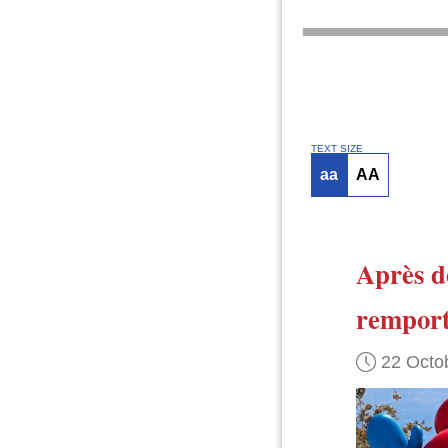
TEXT SIZE
aa
AA
Après d
remport
22 Octo