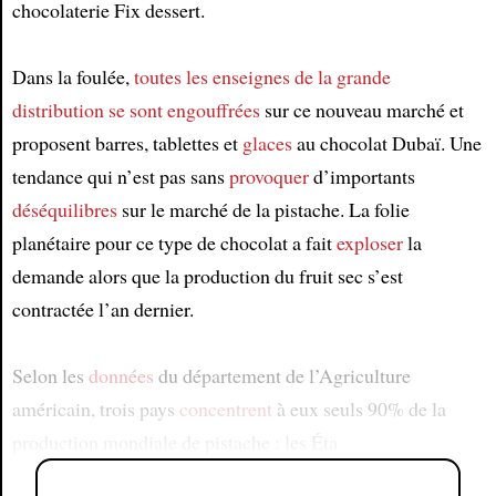
chocolaterie Fix dessert.
Dans la foulée,
toutes les enseignes de la grande
distribution
se sont engouffrées
sur ce nouveau marché et
proposent barres, tablettes et
glaces
au chocolat Dubaï. Une
tendance qui n’est pas sans
provoquer
d’importants
déséquilibres
sur le marché de la pistache. La folie
planétaire pour ce type de chocolat a fait
exploser
la
demande alors que la production du fruit sec s’est
contractée l’an dernier.
Selon les
données
du département de l’Agriculture
américain, trois pays
concentrent
à eux seuls 90% de la
production mondiale de pistache : les Éta