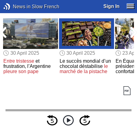
Sign In
News in Slow French
30 April 2025
30 April 2025
23 Apr
Entre tristesse
et
Le succès mondial d’un
En Équate
frustration, l’Argentine
chocolat déstabilise
le
président
pleure son pape
marché de la pistache
confortab