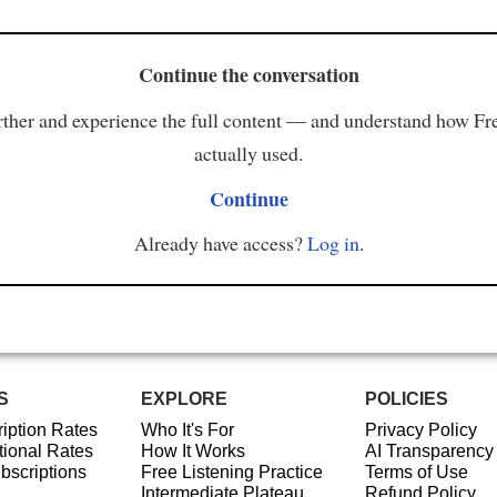
Continue the conversation
ther and experience the full content — and understand how Fr
actually used.
Continue
Already have access?
Log in
.
S
EXPLORE
POLICIES
iption Rates
Who It's For
Privacy Policy
ional Rates
How It Works
AI Transparency
ubscriptions
Free Listening Practice
Terms of Use
Intermediate Plateau
Refund Policy