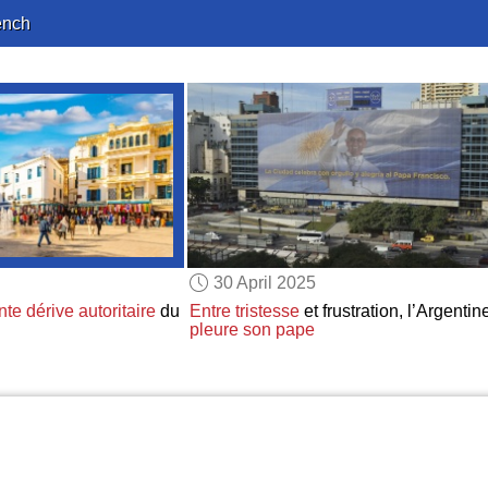
ench
30 April 2025
nte dérive autoritaire
du
Entre tristesse
et frustration, l’Argentin
pleure son pape