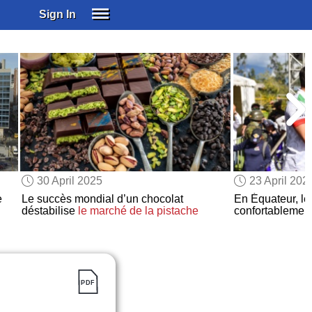
Sign In
SIGN IN
SUBSCRIBE
EDUCATIONAL LICENSES
GIFT CARDS
OTHER LANGUAGES
ABOUT US
ALEXA
30 April 2025
23 April 202
ADJUST COLORS
e
Le succès mondial d’un chocolat
En Équateur, le
déstabilise
le marché de la pistache
confortablement