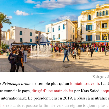
Kadagan / S
le
Printemps arabe
ne semble plus qu’un
lointain souvenir
. La d
ue connaît le pays,
dirigé
d’une main de fer
par Kaïs Saïed,
inqu
internationaux. Le président, élu en 2019, a réussi à neutraliser
irs
existants et pousse la Tunisie vers un régime toujours plus
c