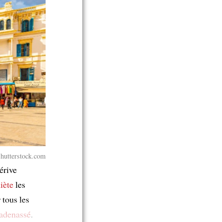
hutterstock.com
érive
iète
les
 tous les
adenassé
.