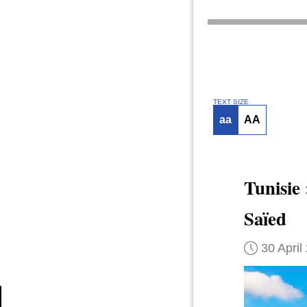
TEXT SIZE
aa
AA
Tunisie
Saïed
30 April