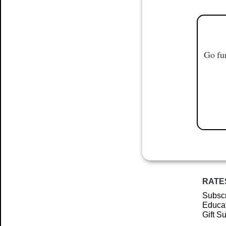
Go fur
RATE
Subscr
Educat
Gift S