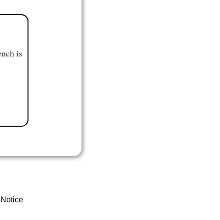
ench is
 Notice