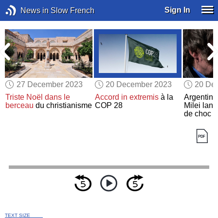
Sign In
News in Slow French
27 December 2023
20 December 2023
20 De
e
Triste Noël
dans le
Accord in extremis
à la
Argentine
berceau
du christianisme
COP 28
Milei lanc
de choc
TEXT SIZE