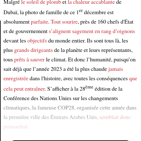
Malgré
le soleil de plomb
et
la chaleur accablante
de
er
Dubaï, la photo de famille de ce 1
décembre est
absolument
parfaite
.
Tout sourire
, près de 160 chefs d'État
et de gouvernement
s’alignent
sagement en rang d’oignons
Article
devant les
objectifs
du monde entier. Ils sont tous là, les
plus
grands dirigeants
de la planète et leurs représentants,
tous
prêts à sauver
le climat. Et donc l’humanité, puisqu’on
sait déjà que l’année 2023 a été la plus chaude
jamais
enregistrée
dans l'histoire, avec toutes les conséquences
que
ème
cela peut entraîner
. S’afficher à la 28
édition de la
Conférence des Nations Unies sur les changements
climatiques, la fameuse COP28, organisée cette année dans
la première ville des Émirats Arabes Unis,
semblait donc
primordial
.