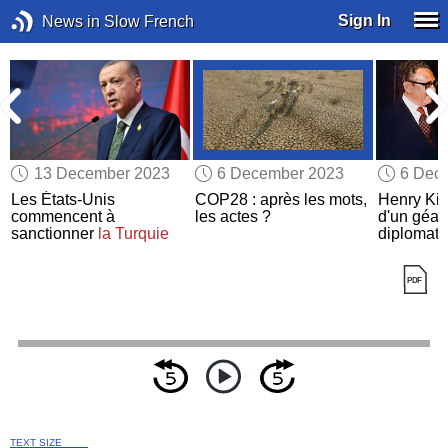
Sign In
News in Slow French
13 December 2023
6 December 2023
6 Dec
r
Les États-Unis
COP28 : après les mots,
Henry Kis
commencent à
les actes ?
d'un géan
sanctionner
la Turquie
diplomati
TEXT SIZE