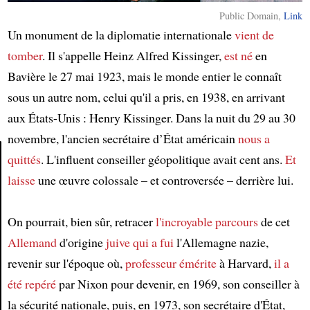
Public Domain,
Link
Un monument de la diplomatie internationale
vient de
tomber
. Il s'appelle Heinz Alfred Kissinger,
est né
en
Bavière le 27 mai 1923, mais le monde entier le connaît
sous un autre nom, celui qu'il a pris, en 1938, en arrivant
aux États-Unis : Henry Kissinger. Dans la nuit du 29 au 30
novembre, l'ancien secrétaire d’État américain
nous a
quittés
. L'influent conseiller géopolitique avait cent ans.
Et
laisse
une œuvre colossale – et controversée – derrière lui.
Article
On pourrait, bien sûr, retracer
l'incroyable parcours
de cet
Allemand
d'origine
juive
qui a fui
l'Allemagne nazie,
revenir sur l'époque où,
professeur émérite
à Harvard,
il a
été repéré
par Nixon pour devenir, en 1969, son conseiller à
la sécurité nationale, puis, en 1973, son secrétaire d'État,