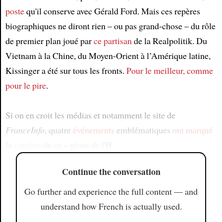
poste
qu'il conserve avec Gérald Ford. Mais ces repères
biographiques ne diront rien – ou pas grand-chose – du rôle
de premier plan joué par
ce partisan
de la Realpolitik. Du
Vietnam à la Chine, du Moyen-Orient à l’Amérique latine,
Kissinger a été sur tous les fronts.
Pour le meilleur, comme
pour le pire
.
Si on en croit les médias et notamment le site de
FranceInfo
, quatre
événements
emblématiques
ont marqué
la
carrière
de ce « géant de l'H
Continue the conversation
Go further and experience the full content — and
understand how French is actually used.