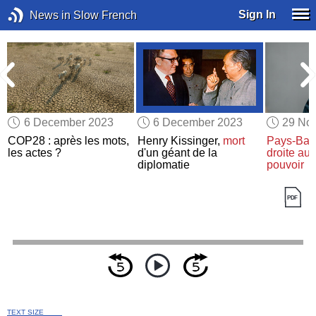
Sign In
News in Slow French
6 December 2023
6 December 2023
29 No
COP28 : après les mots,
Henry Kissinger,
mort
Pays-Bas
les actes ?
d'un géant de la
droite
aux
diplomatie
pouvoir
TEXT SIZE