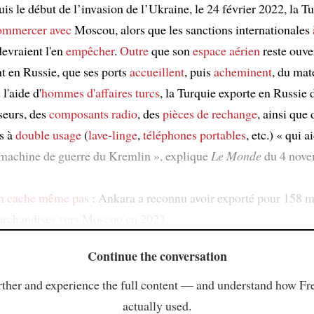
uis le début de l’invasion de l’Ukraine, le 24 février 2022, la T
ommercer avec
Moscou, alors que les sanctions internationales
evraient l'en
empêcher
.
Outre
que son
espace aérien
reste ouve
nt en Russie, que ses ports
accueillent
, puis
acheminent
, du mat
l'aide d'
hommes d'affaires turcs
, la Turquie exporte en Russie 
seurs, des
composants radio
, des
pièces de rechange
, ainsi que 
s à
double usage
(
lave-linge
,
téléphones portables
, etc.) « qui a
machine de guerre du Kremlin », explique
Le Monde
du 4 nove
en cache même pas
: Ankara a reconnu avoir exporté pour 158 m
archandises vers Moscou en 2023,
Continue the conversation
ther and experience the full content — and understand how Fr
actually used.