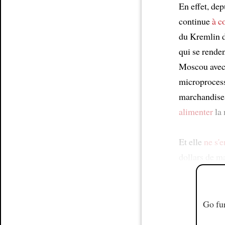
En effet, dep
continue
à c
du Kremlin d
qui se rende
Moscou avec 
microproces
marchandise
alimenter
la 
Et elle
ne s'
dollars de m
Go fur