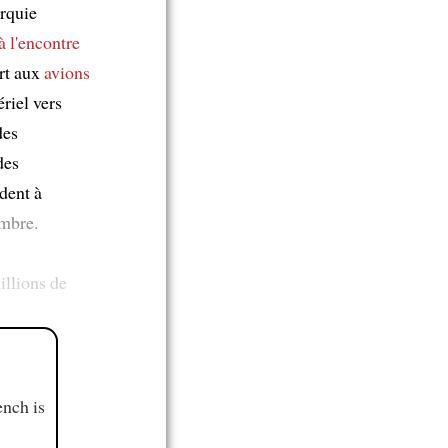
urquie
à l'encontre
rt aux
avions
ériel vers
des
des
ident à
mbre.
illions de
ench is