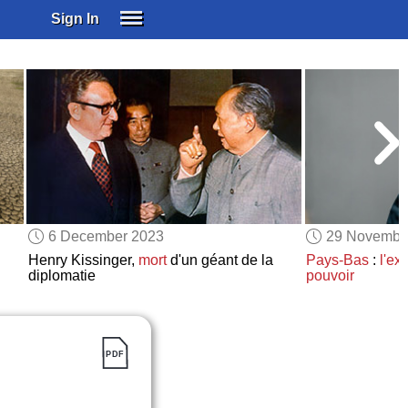
Sign In
SIGN IN
SUBSCRIBE
EDUCATIONAL LICENSES
GIFT CARDS
OTHER LANGUAGES
ABOUT US
ALEXA
6 December 2023
29 Novembe
ADJUST COLORS
Henry Kissinger,
mort
d'un géant de la
Pays-Bas
:
l'ex
diplomatie
pouvoir