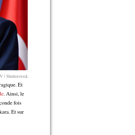
V / Shutterstock
tragique. Et
de
. Ainsi, le
econde fois
ara. Et sur