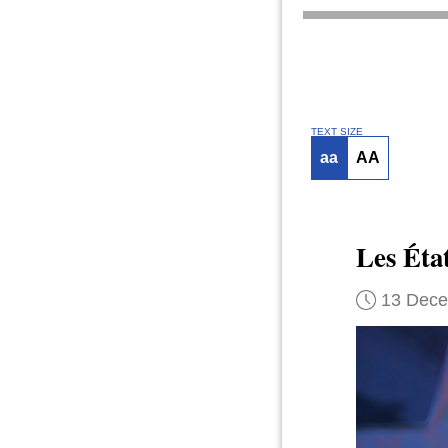
TEXT SIZE
aa
AA
Les Éta
13 Dec