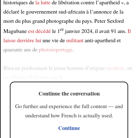
historiques de
la lutte
de libération contre l’apartheid », a
déclaré le gouvernement sud-africain à l’annonce de la
mort du plus grand photographe du pays. Peter Sexford
er
Magubane
est décédé
le 1
janvier 2024, il avait 91 ans.
Il
laisse derrière lui
une vie de
militant
anti-apartheid et
quarante ans de
photoreportage
.
Rien ne prédestinait le jeune homme d’origine
modeste
, né
un 18 juin 1932 dans une b
Continue the conversation
Go further and experience the full content — and
understand how French is actually used.
Continue