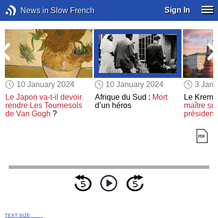
Sign In
News in Slow French
10 January 2024
10 January 2024
3 Janu
Le Japon va-t-il devoir
Afrique du Sud :
Mort
Le Kreml
rendre
Les Tournesols
d’un héros
maître
sur
de Van Gogh
?
présidenti
TEXT SIZE