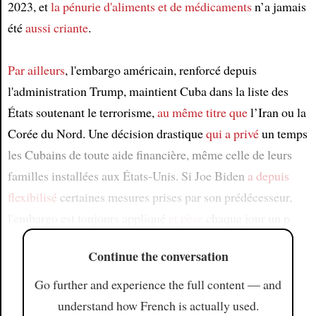
2023, et
la pénurie d'aliments
et de médicaments
n’a jamais
été
aussi criante
.
Par ailleurs
, l'embargo américain, renforcé depuis
l'administration Trump, maintient Cuba dans la liste des
États soutenant le terrorisme,
au même titre que
l’Iran ou la
Corée du Nord. Une décision drastique
qui a privé
un temps
les Cubains de toute aide financière, même celle de leurs
familles installées aux États-Unis. Si Joe Biden
a depuis
flexibilisé
certaines mesures prises par son prédécesseur,
l'embargo est toujours appliqué
et pèse
chaque jour un p
Continue the conversation
Go further and experience the full content — and
understand how French is actually used.