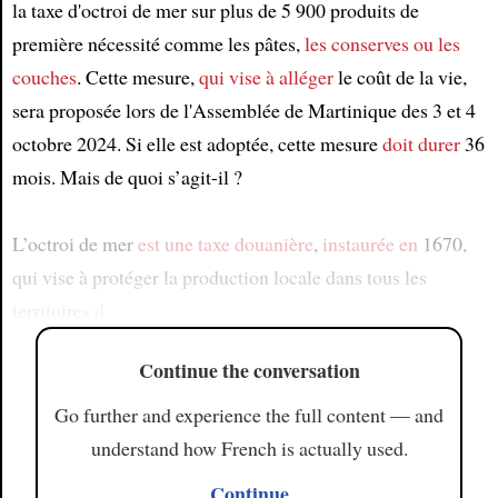
la taxe d'octroi de mer sur plus de 5 900 produits de
première nécessité comme les pâtes,
les conserves
ou les
couches
. Cette mesure,
qui vise à alléger
le coût de la vie,
sera proposée lors de l'Assemblée de Martinique des 3 et 4
octobre 2024. Si elle est adoptée, cette mesure
doit durer
36
mois. Mais de quoi s’agit-il ?
L’octroi de mer
est une taxe douanière
,
instaurée en
1670,
qui vise à protéger la production locale dans tous les
territoires
d
Continue the conversation
Go further and experience the full content — and
understand how French is actually used.
Continue