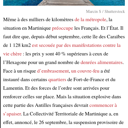
Marcin S / Shutterstock
Même à des milliers de kilomètres
de la métropole
, la
situation en Martinique
préoccupe
les Français. Et l’État. Il
faut dire que, depuis début septembre, cette île des Caraïbes
de 1 128 km2
est secouée par
des manifestations
contre la
vie chère
: les prix y sont 40 % supérieurs à ceux de
l’Hexagone pour un grand nombre de
denrées alimentaires
.
Face à un risque
d’embrasement
,
un couvre-feu
a été
Article
instauré dans certains
quartiers
de Fort-de-France et du
Lamentin. Et des forces de l’ordre sont arrivées pour
renforcer celles sur place. Mais la situation explosive dans
cette partie des Antilles françaises devrait
commencer à
s’apaiser
. La Collectivité Territoriale de Martinique a, en
effet, annoncé, le 26 septembre, la suspension provisoire de