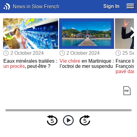
Sign In
News in Slow French
2 October 2024
2 October 2024
25 Se
Eaux minérales traitées :
Vie chère
en Martinique :
France In
un procès
, peut-être ?
l’octroi de mer suspendu
François 
pavé dans