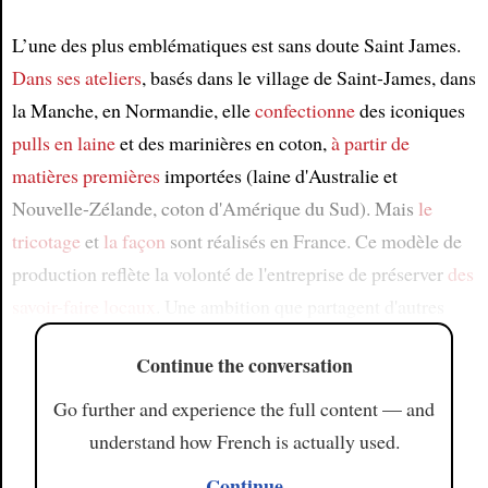
L’une des plus emblématiques est sans doute Saint James.
Dans ses ateliers
, basés dans le village de Saint-James, dans
la Manche, en Normandie, elle
confectionne
des iconiques
pulls en laine
et des marinières en coton,
à partir de
matières premières
importées (laine d'Australie et
Nouvelle-Zélande, coton d'Amérique du Sud). Mais
le
tricotage
et
la façon
sont réalisés en France. Ce modèle de
production reflète la volonté de l'entreprise de préserver
des
savoir-faire locaux
. Une ambition que partagent d'autres
Continue the conversation
Go further and experience the full content — and
understand how French is actually used.
Continue