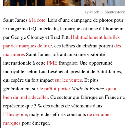
sylv1rob1 / Shutterstock
Saint James
à la cote
. Lors d’une campagne de photos pour
le magazine GQ américain, la marque est mise à l’honneur
par George Clooney et Brad Pitt.
Habituellement habillés
par des marques de luxe
, ces icônes du cinéma portent
des
marinières
Saint James, offrant ainsi une visibilité
internationale à cette
PME
française. Une opportunité
incroyable, selon Luc Lesénécal, président de Saint James,
Article
qui espère un fort impact
sur les ventes
. Et plus
généralement sur
le prêt-à-porter
Made in France
,
qui a
bien du mal à décoller
. Ce secteur qui fabrique en France ne
représente que 3 % des achats de vêtements dans
l’Hexagone
, malgré des efforts constants
de certaines
marques
pour émerger.