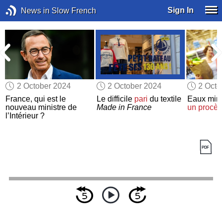
Sign In
News in Slow French
2 October 2024
2 October 2024
2 Octo
France, qui est le
Le difficile
pari
du textile
Eaux minér
nouveau ministre de
Made in France
un procès
l’Intérieur ?