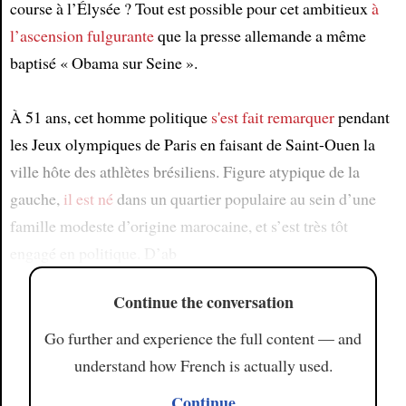
course à l’Élysée ? Tout est possible pour cet ambitieux
à
l’ascension fulgurante
que la presse allemande a même
baptisé « Obama sur Seine ».
À 51 ans, cet homme politique
s'est fait remarquer
pendant
les Jeux olympiques de Paris en faisant de Saint-Ouen la
ville hôte des athlètes brésiliens. Figure atypique de la
gauche,
il est né
dans un quartier populaire au sein d’une
famille modeste d’origine marocaine, et s’est très tôt
engagé en politique. D’ab
Continue the conversation
Go further and experience the full content — and
understand how French is actually used.
Continue