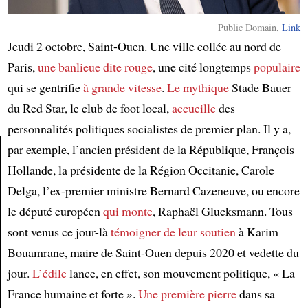
Public Domain,
Link
Jeudi 2 octobre, Saint-Ouen. Une ville collée au nord de
Paris,
une banlieue dite rouge
, une cité longtemps
populaire
qui se gentrifie
à grande vitesse
.
Le mythique
Stade Bauer
du Red Star, le club de foot local,
accueille
des
personnalités politiques socialistes de premier plan. Il y a,
par exemple, l’ancien président de la République, François
Hollande, la présidente de la Région Occitanie, Carole
Article
Delga, l’ex-premier ministre Bernard Cazeneuve, ou encore
le député européen
qui monte
, Raphaël Glucksmann. Tous
sont venus ce jour-là
témoigner de leur soutien
à Karim
Bouamrane, maire de Saint-Ouen depuis 2020 et vedette du
jour.
L’édile
lance, en effet, son mouvement politique, « La
France humaine et forte ».
Une première pierre
dans sa