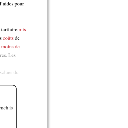
d’aides pour
tarifaire
mis
es
coûts
de
e
moins de
res. Les
exclues du
ench is