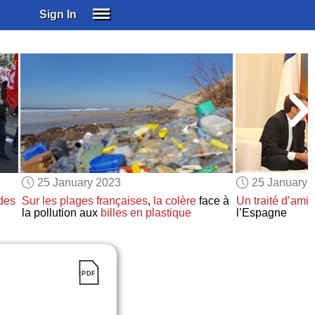
Sign In
SIGN IN
SUBSCRIBE
EDUCATIONAL LICENSES
GIFT CARDS
OTHER LANGUAGES
ABOUT US
ALEXA
25 January 2023
25 January 
ADJUST COLORS
des
Sur les plages françaises
,
la colère
face à
Un traité d’amit
la pollution aux
billes en plastique
l’Espagne