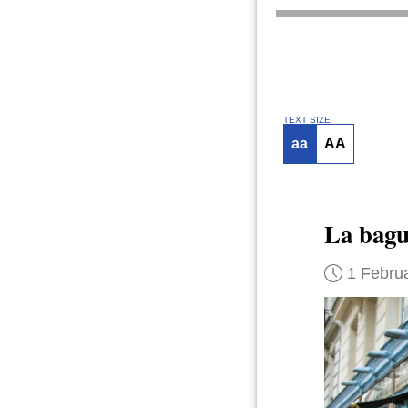
TEXT SIZE
aa
AA
La bagu
1 Febru