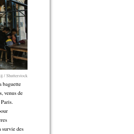
ij / Shutterstock
a baguette
s, venus de
 Paris.
pour
ères
a survie des