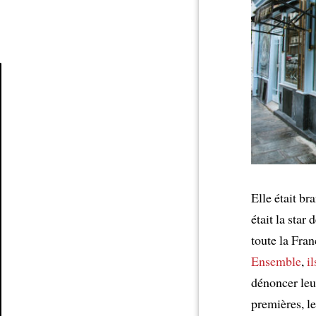
Article
Elle était br
était la star 
toute la Fran
Ensemble
,
il
dénoncer leur
premières, l