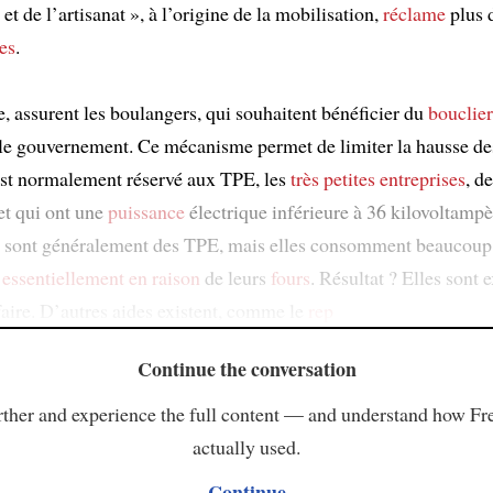
et de l’artisanat », à l’origine de la mobilisation,
réclame
plus 
es
.
e, assurent les boulangers, qui souhaitent bénéficier du
bouclier
le gouvernement. Ce mécanisme permet de limiter la hausse d
l est normalement réservé aux TPE, les
très petites entreprises
, d
 et qui ont une
puissance
électrique inférieure à 36 kilovoltampè
s sont généralement des TPE, mais elles consomment beaucoup
,
essentiellement en raison
de leurs
fours
. Résultat ? Elles sont 
faire. D’autres aides existent, comme le
rep
Continue the conversation
ther and experience the full content — and understand how Fr
actually used.
Continue