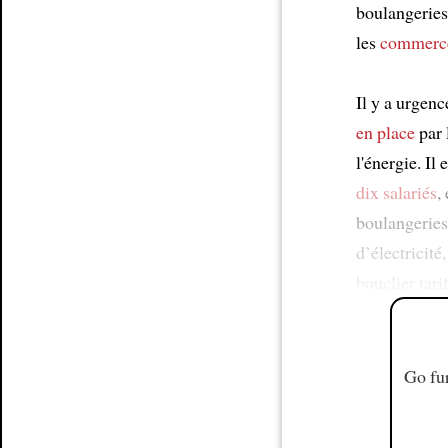
boulangeries 
les
commerc
Il y a urgenc
en place
par 
l'énergie. I
dix salariés
,
boulangerie
d’électricité
bouclier tari
Go fur