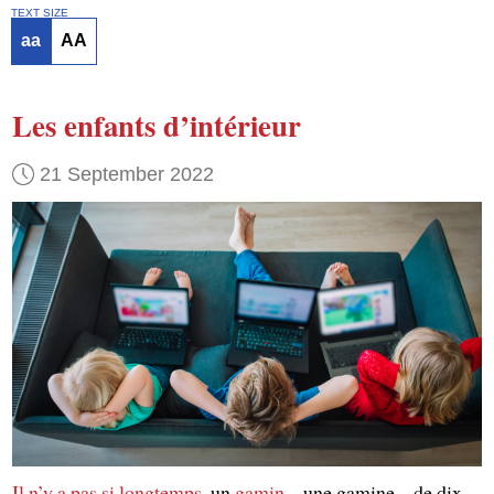
TEXT SIZE
aa
AA
Les enfants d’intérieur
21 September 2022
Il n’y a pas si longtemps
, un
gamin
– une gamine – de dix