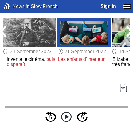
Sign In
News in Slow French
21 September 2022
21 September 2022
14 Se
-
Il invente le cinéma,
puis
Les enfants d’intérieur
Elizabeth 
il disparaît
très franc