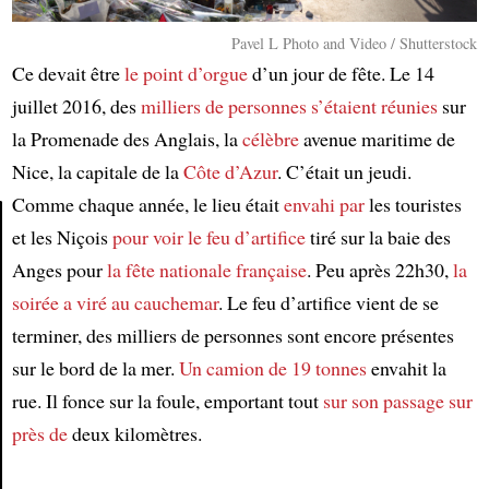
Pavel L Photo and Video / Shutterstock
Ce devait être
le point d’orgue
d’un jour de fête. Le 14
juillet 2016, des
milliers de personnes
s’étaient réunies
sur
la Promenade des Anglais, la
célèbre
avenue maritime de
Nice, la capitale de la
Côte d’Azur
. C’était un jeudi.
Comme chaque année, le lieu était
envahi par
les touristes
et les Niçois
pour voir
le feu d’artifice
tiré sur la baie des
Article
Anges pour
la fête nationale française
. Peu après 22h30,
la
soirée
a viré au cauchemar
. Le feu d’artifice vient de se
terminer, des milliers de personnes sont encore présentes
sur le bord de la mer.
Un camion de 19 tonnes
envahit la
rue. Il fonce sur la foule, emportant tout
sur son passage
sur
près de
deux kilomètres.