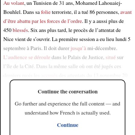
Au volant
, un Tunisien de 31 ans, Mohamed Lahouaiej-
Bouhlel. Dans sa
folie
terroriste, il a tué 86 personnes,
avant
d’être abattu
par les forces de l’ordre
. Il y a aussi plus de
450
blessés
. Six ans plus tard, le procès de l’attentat de
Nice vient de s’ouvrir. La première session a eu lieu lundi 5
septembre à Paris. Il doit durer
jusqu’à
mi-décembre.
L’audience
se déroule
dans le Palais de Justice,
situé
sur
l’île de la Cité. Dans la même salle où ont été jugés ces
derniers mois les
accusés
des attentats du 13 novembre 20
Continue the conversation
Go further and experience the full content — and
understand how French is actually used.
Continue