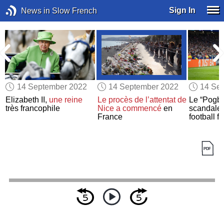
Sign In
News in Slow French
14 September 2022
14 September 2022
14 Se
Elizabeth II,
une reine
Le procès de l’attentat de
Le “Pogba
très francophile
Nice
a commencé
en
scandale
France
football f