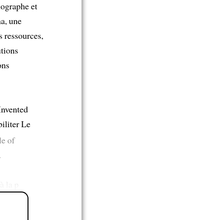
ographe et
ma, une
es ressources,
utions
ons
Invented
iliter Le
le of
.
à la p