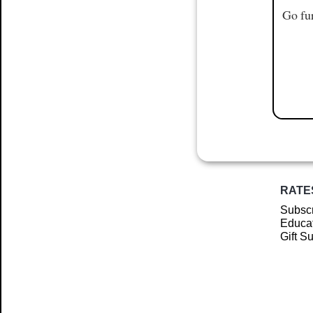
Go fur
RATE
Subscr
Educat
Gift S