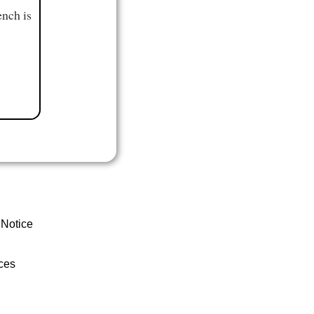
ench is
 Notice
ces