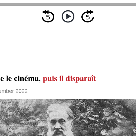
te le cinéma,
puis il disparaît
ember 2022