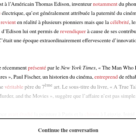
est à l’Américain Thomas Edison, inventeur
notamment
du phon
e
électrique, qu’est généralement attribuée la paternité du ciné
i
revient
en réalité à plusieurs pionniers mais que la
célébrité
, l
s
d’Edison lui ont permis de
revendiquer
à cause de ses contrib
C’était une époque extraordinairement effervescente d’innovati
re récemment
présenté
par le
New York Times
, « The Man Who 
res », Paul Fischer, un historien du cinéma,
entreprend
de réhab
ème
me
véritable
père du 7
art. Le sous-titre du livre, « A True Ta
urder, and the Movies », suggère que l’affaire n’est pas simple
ince
avait étudié
la peinture à Paris et la
chimie
à Leipzig. Initié 
Continue the conversation