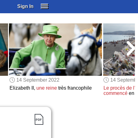
Sign In
SIGN IN
SUBSCRIBE
EDUCATIONAL LICENSES
GIFT CARDS
OTHER LANGUAGES
ABOUT US
ALEXA
14 September 2022
14 Septemb
ADJUST COLORS
Elizabeth II,
une reine
très francophile
Le procès de l’a
commencé
en F