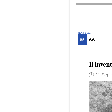
TEXT SIZE
aa
AA
Il inven
21 Sept