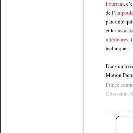
Pourtant
, c’
de l’
ampoul
paternité qu
et les
avocat
ultérieures
. 
techniques.
Dans un liv
Motion Pictu
Prince com
Obsession, M
Louis Le Pr