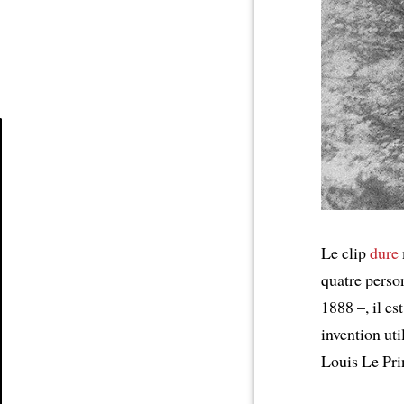
Article
Le clip
dure
quatre pers
1888 –, il e
invention ut
Louis Le Pri