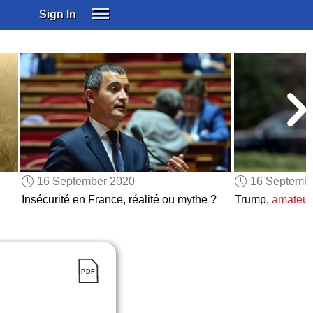
Sign In
SIGN IN
SUBSCRIBE
EDUCATIONAL LICENSES
GIFT CARDS
OTHER LANGUAGES
ABOUT US
ALEXA
16 September 2020
16 Septemb
ADJUST COLORS
Insécurité en France, réalité ou mythe ?
Trump,
amateur