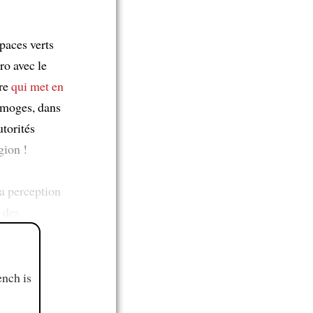
paces verts
ro avec le
ire
qui met en
Limoges, dans
utorités
gion !
a perception
s des
ench is