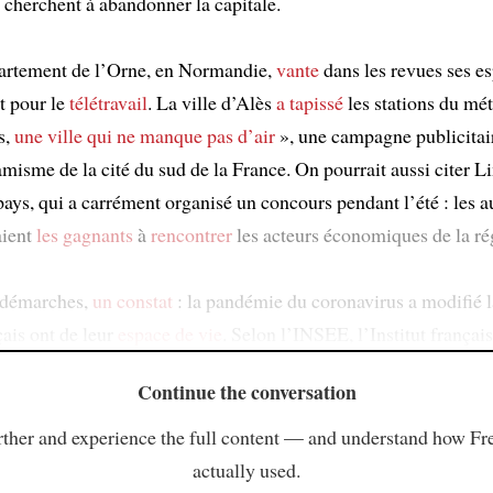
i cherchent à abandonner la capitale.
partement de l’Orne, en Normandie,
vante
dans les revues ses es
t pour le
télétravail
. La ville d’Alès
a tapissé
les stations du mét
s,
une ville qui ne manque pas d’air
», une campagne publicita
misme de la cité du sud de la France. On pourrait aussi citer 
pays, qui a carrément organisé un concours pendant l’été : les a
aient
les gagnants
à
rencontrer
les acteurs économiques de la ré
 démarches,
un constat
: la pandémie du coronavirus a modifié l
çais ont de leur
espace de vie
. Selon l’INSEE, l’Institut françai
Continue the conversation
ther and experience the full content — and understand how Fr
actually used.