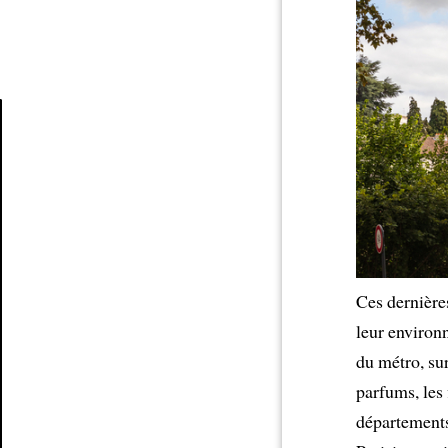
Article
Ces dernière
leur environ
du métro, sur
parfums, les 
départements