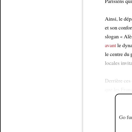
Parisiens qu
Ainsi, le dé
et son confor
slogan « Alè
avant
le dyna
le centre du 
locales invit
Derrière ces
que les Fran
Go fur