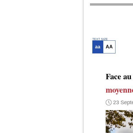
TEXT SIZE
aa
AA
Face au
moyenn
23 Sept