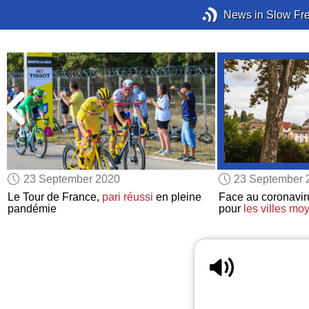
News in Slow Fr
23 September 2020
23 September 
Le Tour de France,
pari réussi
en pleine
Face au coronavir
pandémie
pour
les villes m