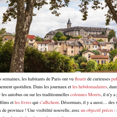
s semaines, les habitants de Paris ont vu
fleurir
de curieuses
pub
nement quotidien. Dans les journaux et
les hebdomadaires
, dan
 les autobus ou sur les traditionnelles
colonnes Morris
, il n’y 
films et
les livres
qui
s’affichent
. Désormais, il y a aussi… des v
 de province ! Une visibilité nouvelle, avec
un objectif précis
: 