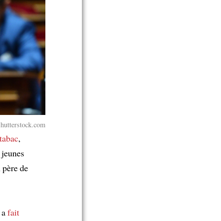
Shutterstock.com
 tabac
,
 jeunes
n père de
é a
fait