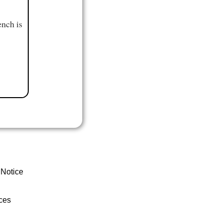
ench is
 Notice
ces