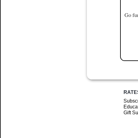
Go fur
RATE
Subscr
Educat
Gift S