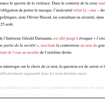
ance le spectre de la violence. Dans le contexte de la crise
sani
’obligation de porter le masque, l’insécurité
refait la « une »
des
politiques, note Olivier Hassid, un consultant en sécurité, dan
 25 août.
de l’Intérieur, Gérald Darmanin,
est allé jusqu’à
évoquer «
l’en
e partie de la société
»,
suscitant
la controverse
au sein du
gou
tant de l’eau au moulin
de l’extrême droite.
 interroger sur le choix de ce mot, la question est de savoir si l
 effectivement augmenté dans les trois derniers mois.
ques publiées par la police et la gendarmerie indiquent une aug
homicides, des
coups et blessures
et des