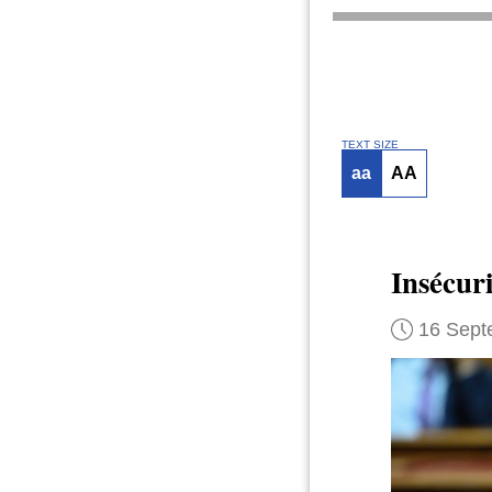
TEXT SIZE
aa
AA
Insécuri
16 Sept