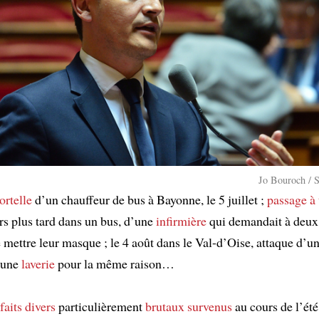
Jo Bouroch / 
rtelle
d’un chauffeur de bus à Bayonne, le 5 juillet ;
passage à
rs plus tard dans un bus, d’une
infirmière
qui demandait à deux
 mettre leur masque ; le 4 août dans le Val-d’Oise, attaque d’u
 une
laverie
pour la même raison…
faits divers
particulièrement
brutaux
survenus
au cours de l’ét