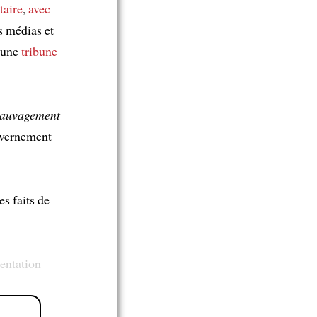
taire
,
avec
 médias et
s une
tribune
sauvagement
vernement
es faits de
mentation