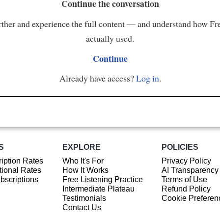
Continue the conversation
ther and experience the full content — and understand how Fr
actually used.
Continue
Already have access?
Log in
.
S
EXPLORE
POLICIES
iption Rates
Who It's For
Privacy Policy
ional Rates
How It Works
AI Transparency
ubscriptions
Free Listening Practice
Terms of Use
Intermediate Plateau
Refund Policy
Testimonials
Cookie Preferen
Contact Us