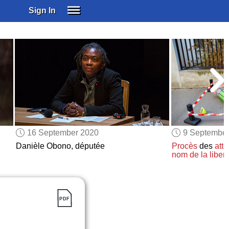
Sign In
SIGN IN
SUBSCRIBE
EDUCATIONAL LICENSES
GIFT CARDS
OTHER LANGUAGES
ABOUT US
ALEXA
16 September 2020
9 Septembe
ADJUST COLORS
Danièle Obono, députée
Procès
des
atte
nom de la liber