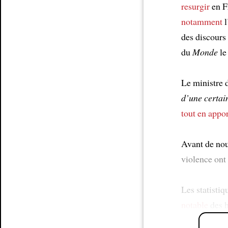
resurgir
en Fr
notamment
l
des discours 
du
Monde
le
Le ministre 
d’une certain
tout en
appor
Avant de nous
violence ont
Les statisti
notable
des 