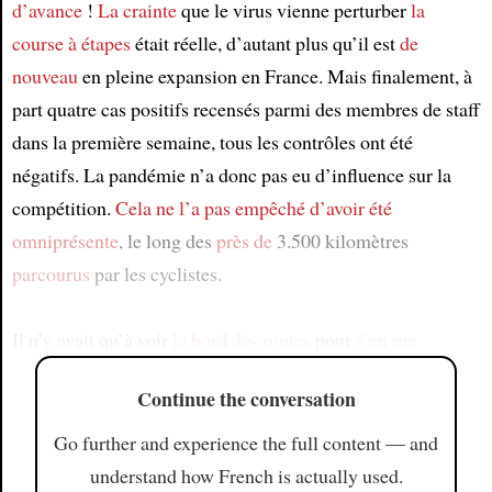
d’avance
!
La crainte
que le virus vienne perturber
la
course à étapes
était réelle, d’autant plus qu’il est
de
nouveau
en pleine expansion en France. Mais finalement, à
part quatre cas positifs recensés parmi des membres de staff
dans la première semaine, tous les contrôles ont été
négatifs. La pandémie n’a donc pas eu d’influence sur la
compétition.
Cela ne l’a pas empêché d’avoir été
omniprésente
, le long des
près de
3.500 kilomètres
parcourus
par les cyclistes.
Il n’y avait qu’à voir
le bord des routes
pour
s’en ren
Continue the conversation
Go further and experience the full content — and
understand how French is actually used.