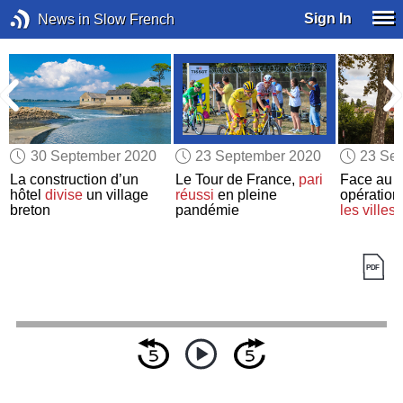
Sign In
News in Slow French
30 September 2020
23 September 2020
23 Se
s
,
La construction d’un
Le Tour de France,
pari
Face au c
hôtel
divise
un village
réussi
en pleine
opération
breton
pandémie
les ville