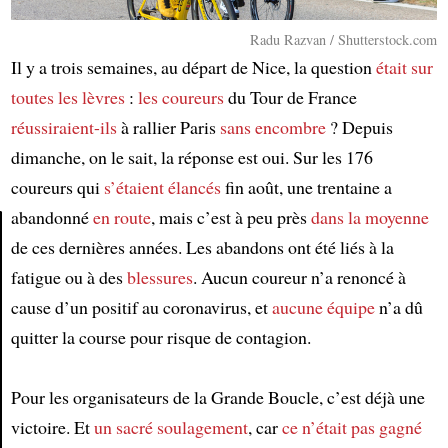
Radu Razvan / Shutterstock.com
Il y a trois semaines, au départ de Nice, la question
était sur
toutes les lèvres
:
les coureurs
du Tour de France
réussiraient-ils
à rallier Paris
sans encombre
? Depuis
dimanche, on le sait, la réponse est oui. Sur les 176
coureurs qui
s’étaient élancés
fin août, une trentaine a
abandonné
en route
, mais c’est à peu près
dans la moyenne
de ces dernières années. Les abandons ont été liés à la
Article
fatigue ou à des
blessures
. Aucun coureur n’a renoncé à
cause d’un positif au coronavirus, et
aucune équipe
n’a dû
quitter la course pour risque de contagion.
Pour les organisateurs de la Grande Boucle, c’est déjà une
victoire. Et
un sacré soulagement
, car
ce n’était pas gagné