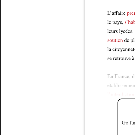
L’affaire
pre
le pays,
s’ha
leurs lycées
soutien
de pl
la citoyenne
se retrouve à
En France, il
établissement
l’interdictio
Go fur