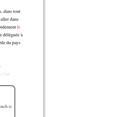
s, dans tout
 aller dans
rapidement
le
e déléguée à
ble du pays
s
 c’est
ench is