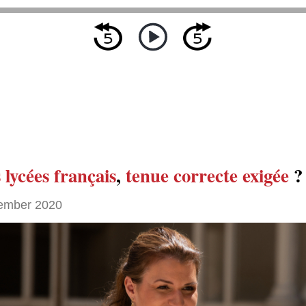
 lycées français
,
tenue correcte exigée
?
ember 2020