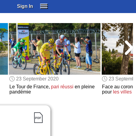
Sign In
SIGN IN
SUBSCRIBE
EDUCATIONAL LICENSES
GIFT CARDS
OTHER LANGUAGES
ABOUT US
ALEXA
23 September 2020
23 Septemb
ADJUST COLORS
Le Tour de France,
pari réussi
en pleine
Face au coronav
pandémie
pour
les villes