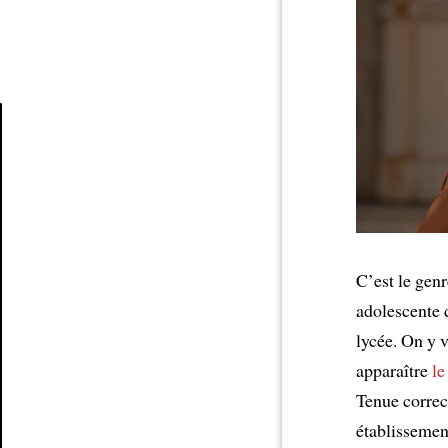
Article
C’est le gen
adolescente 
lycée. On y 
apparaître
le
Tenue correct
établissemen