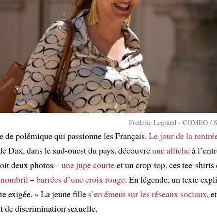
Frederic Legrand - COMEO / S
re de polémique qui passionne les Français.
Le jour de la rentré
de Dax, dans le sud-ouest du pays, découvre
une affiche
à l’ent
voit deux photos –
une jupe courte
et un crop-top, ces tee-shirts 
 nombril
–
barrées d’une croix rouge
. En légende, un texte expli
e exigée. » La jeune fille
s’en émeut sur les réseaux sociaux
, e
t de discrimination sexuelle.