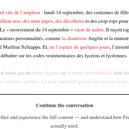
nd vite de l’ampleur
: lundi 14 septembre, des centaines de fille
billent avec des mini-jupes
,
des décolletés
et des crop-tops pour
. Le « mouvement du 14 septembre »
vient de naître
. Il reçoit 
usieurs personnalités, comme
la chanteuse
Angèle et la ministr
té Marlène Schiappa. Et,
en l’espace de quelques jours
, l’ensem
 débattre sur les codes vestimentaires des lycéens et lycéennes.
 n’existe pas de
textes légaux
sur
la tenue vestimentaire
dans le
s scolaires publics. Le seul impératif qui est inscrit dans la loi,
n
de porter à l’éc
Continue the conversation
ther and experience the full content — and understand how Fr
actually used.