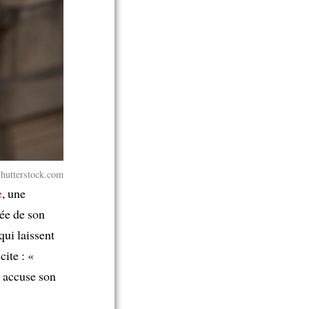
hutterstock.com
e
, une
rée de son
qui laissent
cite : «
t accuse son