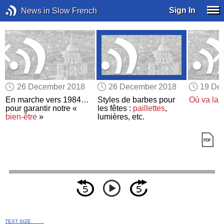
Sign In
News in Slow French
26 December 2018
26 December 2018
19 De
En marche vers 1984…
Styles de barbes pour
Où va la 
pour garantir notre «
les fêtes :
paillettes
,
bien-être
»
lumières, etc.
TEXT SIZE