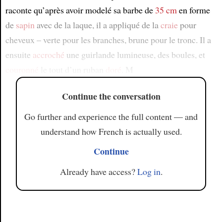
raconte qu’après avoir modelé sa barbe de
35 cm
en forme
de
sapin
avec de la laque, il a appliqué de la
craie
pour
cheveux – verte pour les branches, brune pour le tronc. Il a
ensuite
accroché
une guirlande lumineuse, des boules, et
couronné
le tout d’un ruban
doré
. M
Continue the conversation
Go further and experience the full content — and
understand how French is actually used.
Continue
Already have access?
Log in
.