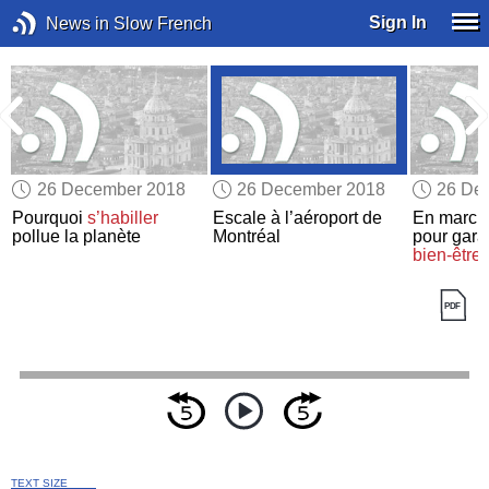
Sign In
News in Slow French
26 December 2018
26 December 2018
26 De
Pourquoi
s’habiller
Escale à l’aéroport de
En march
pollue la planète
Montréal
pour garan
bien-être
TEXT SIZE