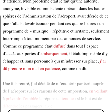
d’attendre. Mon problème était le fait qu’une autorité,
anonyme, invisible et omnisciente opérant dans les hautes
sphères de l’administration de l’aéroport, avait décidé de ce
que j’allais devoir écouter pendant ces quatre heures : un
programme de « musique » répétitive et irritante, seulement
Article
interrompu à tout moment par des annonces de service.
Comme ce programme était
diffusé
dans tout l’espace
d’accès aux portes d’
embarquement
, il était impossible d’y
échapper et, sans personne à qui m’adresser sur place,
j’ai
dû
prendre mon mal en patience
, comme on dit.
Une fois rentré, j’ai décidé de m’enquérir par écrit auprès
de l’aéroport sur les raisons de cette imposition,
en veillant
à
prévenir
d’emblée
la réponse
attendue
: si le but est de
détendre
les passagers, ai-je