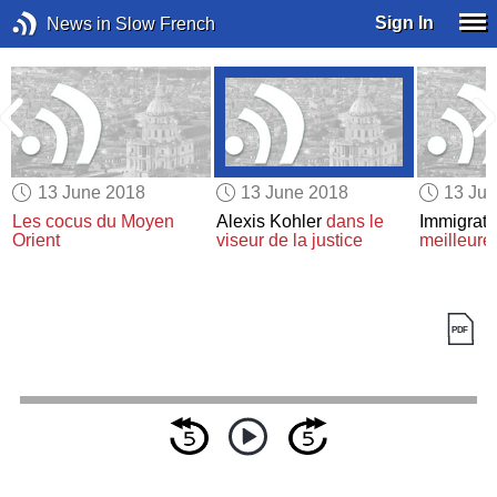
Sign In
News in Slow French
13 June 2018
13 June 2018
13 Ju
Les cocus du Moyen
Alexis Kohler
dans le
Immigrati
!
Orient
viseur de la justice
meilleure 