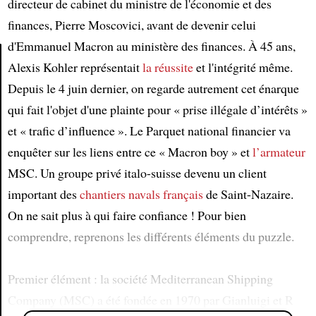
directeur de cabinet du ministre de l'économie et des
finances, Pierre Moscovici, avant de devenir celui
d'Emmanuel Macron au ministère des finances. À 45 ans,
Alexis Kohler représentait
la réussite
et l'intégrité même.
Article
Depuis le 4 juin dernier, on regarde autrement cet énarque
qui fait l'objet d'une plainte pour « prise illégale d’intérêts »
et « trafic d’influence ». Le Parquet national financier va
enquêter sur les liens entre ce « Macron boy » et
l’armateur
MSC. Un groupe privé italo-suisse devenu un client
important des
chantiers navals français
de Saint-Nazaire.
On ne sait plus à qui faire confiance ! Pour bien
comprendre, reprenons les différents éléments du puzzle.
Premier élément : la société Mediterranean Shipping
Company (MSC) a été fondée en 1970 par Gianluigi et R