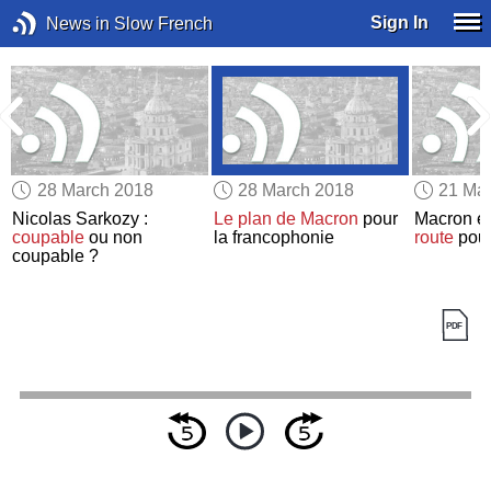
Sign In
News in Slow French
28 March 2018
28 March 2018
21 Ma
Nicolas Sarkozy :
Le plan de Macron
pour
Macron et
coupable
ou non
la francophonie
route
pour
coupable ?