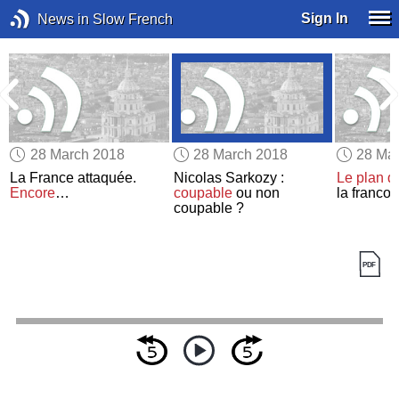
Sign In
News in Slow French
28 March 2018
28 March 2018
28 Ma
La France attaquée.
Nicolas Sarkozy :
Le plan d
Encore
…
coupable
ou non
la franco
coupable ?