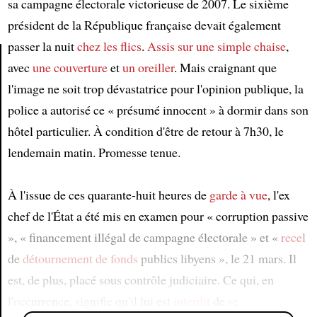
sa campagne électorale victorieuse de 2007. Le sixième
président de la République française devait également
passer la nuit
chez les flics
.
Assis sur une simple chaise
,
avec
une couverture
et
un oreiller
. Mais craignant que
Article
l'image ne soit trop dévastatrice pour l'opinion publique, la
police a autorisé ce « présumé innocent » à dormir dans son
hôtel particulier. À condition d'être de retour à 7h30, le
lendemain matin. Promesse tenue.
À l'issue de ces quarante-huit heures de
garde à vue
, l'ex
chef de l'État a été mis en examen pour « corruption passive
», « financement illégal de campagne électorale » et «
recel
de
détournement de fonds
publics libyens », le 21 mars. Il
est, de plus, placé sous contrôle judiciaire. Ce qui, en
l'occurrence, signifie qu'il lui est
interdit
de
se