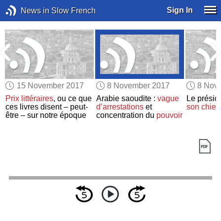
Sign In
News in Slow French
15 November 2017
8 November 2017
8 Nov
Prix littéraires
, ou ce que
Arabie saoudite :
vague
Le prési
ces livres disent – peut-
d’arrestations
et
son chien
être – sur notre époque
concentration du
pouvoir